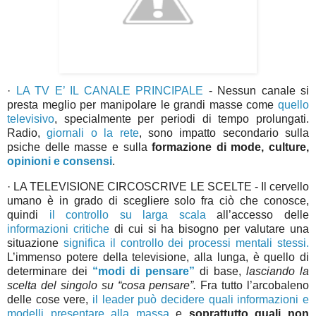
·
LA TV E’ IL CANALE PRINCIPALE
- Nessun canale si
presta meglio per manipolare le grandi masse come
quello
televisivo
, specialmente per periodi di tempo prolungati.
Radio,
giornali
o la rete
, sono impatto secondario sulla
psiche delle masse e sulla
formazione di mode, culture,
opinioni e consensi
.
· LA TELEVISIONE CIRCOSCRIVE LE SCELTE
- Il cervello
umano è in grado di scegliere solo fra ciò che conosce,
quindi
il controllo su larga scala
all’accesso delle
informazioni critiche
di cui si ha bisogno per valutare una
situazione
significa il controllo dei processi mentali stessi.
L’immenso potere della televisione, alla lunga, è quello di
determinare dei
“modi di pensare”
di base,
lasciando la
scelta del singolo su “cosa pensare”.
Fra tutto l’arcobaleno
delle cose vere,
il leader può decidere quali informazioni e
modelli presentare alla massa
e
soprattutto quali non