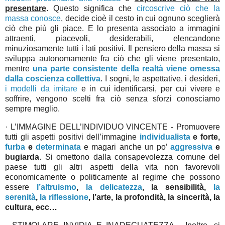
presentare
. Questo significa che
circoscrive ciò che la
massa conosce
, decide cioè il cesto in cui ognuno sceglierà
ciò che più gli piace. E lo presenta associato a immagini
attraenti, piacevoli, desiderabili, elencandone
minuziosamente tutti i lati positivi. Il pensiero della massa si
sviluppa autonomamente fra ciò che gli viene presentato,
mentre
una parte consistente della realtà viene omessa
dalla coscienza collettiva
. I sogni, le aspettative, i desideri,
i modelli da imitare
e in cui identificarsi, per cui vivere e
soffrire, vengono scelti fra ciò senza sforzi conosciamo
sempre meglio.
· L’IMMAGINE DELL’INDIVIDUO VINCENTE - Promuovere
tutti gli aspetti positivi dell’immagine
individualista
e forte,
furba
e
determinata
e magari anche un po’
aggressiva
e
bugiarda
. Si omettono dalla consapevolezza comune del
paese tutti gli altri aspetti della vita non favorevoli
economicamente o politicamente al regime che possono
essere
l’altruismo
,
la delicatezza
, la sensibilità,
la
serenità
,
la riflessione
, l’arte, la profondità, la sincerità, la
cultura, ecc…