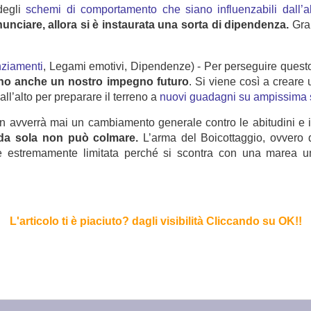
 degli
schemi di comportamento che siano influenzabili dall’al
nciare, allora si è instaurata una sorta di dipendenza.
Gran
nziamenti
, Legami emotivi, Dipendenze) - Per perseguire ques
anno anche un nostro impegno futuro
. Si viene così a creare
l’alto per preparare il terreno a
nuovi guadagni su ampissima 
verrà mai un cambiamento generale contro le abitudini e i
 da sola non può colmare.
L’arma del Boicottaggio, ovvero 
to è estremamente limitata perché si scontra con una marea
L'articolo ti è piaciuto?
dagli visibilità Cliccando su OK!
!