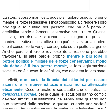
La storia spesso manifesta questo singolare aspetto: proprio
mentre le forze regressive s'incaponiscono a difendere i loro
privilegi e la cultura del passato, che ha già perso di
credibilità, tende a formarsi l'alternativa per il futuro. Questa,
tuttavia, per risultare vincente, ha bisogno di porsi in
maniera creativa e costruttiva: non può limitarsi ad attendere
che il consenso le venga consegnato su un piatto d'argento.
Anche perché il crollo rovinoso della reazione potrebbe
travolgerla. In altre parole, proprio
mentre è più forte il
potere politico e militare delle forze conservatrici, molto
più debole è il loro potere morale
, la loro legittimazione
sociale - ed è questo, in definitiva, che deciderà la loro sorte.
In effetti,
non basta la fiducia dei cittadini per essere
sicuri che le nuove istituzioni saranno caratterizzate
eticamente
. Occorre anche e soprattutto che si realizzi la
democrazia sociale
, per la quale le istituzioni hanno compiti
davvero limitati. Un'istituzione ha senso solo quando non
può staccarsi dalla società, e questo, quando una società
per secoli ha convissuto con la realtà delle istituzioni, è più