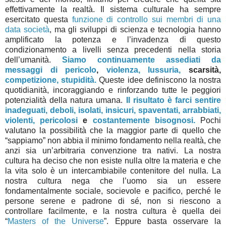
effettivamente la realtà. Il sistema culturale ha sempre
esercitato questa
funzione di controllo sui membri di una
data società
, ma gli sviluppi di scienza e tecnologia hanno
amplificato la potenza e l’invadenza di questo
condizionamento a livelli senza precedenti nella storia
dell’umanità.
Siamo continuamente assediati da
messaggi di pericolo
,
violenza,
lussuria,
scarsità,
competizione,
stupidità.
Queste idee definiscono la nostra
quotidianità, incoraggiando e rinforzando tutte le peggiori
potenzialità della natura umana.
Il risultato è farci sentire
inadeguati,
deboli,
isolati,
insicuri, spaventati,
arrabbiati,
violenti, pericolosi
e
costantemente bisognosi.
Pochi
valutano la possibilità che la maggior parte di quello che
“sappiamo” non abbia il minimo fondamento nella realtà, che
anzi sia un’arbitraria convenzione tra nativi. La nostra
cultura ha deciso che non esiste nulla oltre la materia e che
la vita solo è un intercambiabile contenitore del nulla. La
nostra cultura nega che l’uomo sia un essere
fondamentalmente sociale, socievole e pacifico, perché le
persone serene e padrone di sé, non si riescono a
controllare facilmente, e la nostra cultura è quella dei
“
Masters of the Universe
”. Eppure basta osservare la