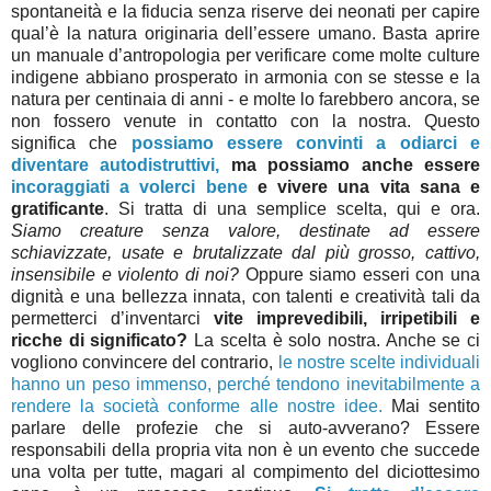
spontaneità e la fiducia senza riserve dei neonati per capire
qual’è la natura originaria dell’essere umano. Basta aprire
un manuale d’antropologia per verificare come molte culture
indigene abbiano prosperato in armonia con se stesse e la
natura per centinaia di anni - e molte lo farebbero ancora, se
non fossero venute in contatto con la nostra. Questo
significa che
possiamo essere convinti
a odiarci
e
diventare autodistruttivi,
ma possiamo anche essere
incoraggiati a volerci bene
e vivere una vita sana e
gratificante
. Si tratta di una semplice scelta, qui e ora.
Siamo creature senza valore, destinate ad essere
schiavizzate, usate e brutalizzate dal più grosso, cattivo,
insensibile e violento di noi?
Oppure siamo esseri con una
dignità e una bellezza innata, con talenti e creatività tali da
permetterci d’inventarci
vite imprevedibili, irripetibili e
ricche di significato?
La scelta è solo nostra. Anche se ci
vogliono convincere del contrario,
le nostre scelte individuali
hanno un peso immenso,
perché tendono inevitabilmente a
rendere la società conforme alle nostre idee.
Mai sentito
parlare delle profezie che si auto-avverano? Essere
responsabili della propria vita non è un evento che succede
una volta per tutte, magari al compimento del diciottesimo