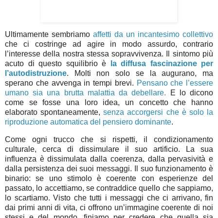
Ultimamente sembriamo
affetti da un incantesimo collettivo
che ci costringe ad agire in modo assurdo, contrario
l’interesse della nostra stessa sopravvivenza. Il sintomo più
acuto di questo squilibrio è
la diffusa fascinazione per
l’autodistruzione
. Molti non solo se la augurano, ma
sperano che avvenga in tempi brevi.
Pensano che l’essere
umano sia una brutta malattia da debellare.
E lo dicono
come se fosse una loro idea, un concetto che hanno
elaborato spontaneamente,
senza accorgersi che è solo la
riproduzione automatica del pensiero dominante
.
Come ogni trucco che si rispetti, il condizionamento
culturale, cerca di dissimulare il suo artificio. La sua
influenza è dissimulata dalla coerenza, dalla pervasività e
dalla persistenza dei suoi messaggi. Il suo funzionamento è
binario: se uno stimolo è coerente con esperienze del
passato, lo accettiamo, se contraddice quello che sappiamo,
lo scartiamo. Visto che tutti i messaggi che ci arrivano, fin
dai primi anni di vita, ci offrono un’immagine coerente di noi
stessi e del mondo, finiamo per credere che quella sia