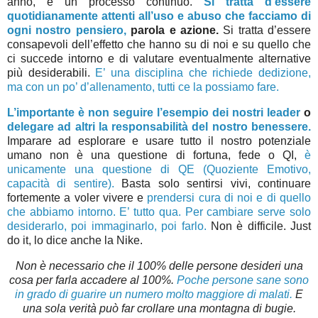
anno, è un processo continuo.
Si tratta d’essere
quotidianamente attenti all’uso e abuso che facciamo di
ogni nostro pensiero,
parola e azione.
Si tratta d’essere
consapevoli dell’effetto che hanno su di noi e su quello che
ci succede intorno e di valutare eventualmente alternative
più desiderabili.
E’ una disciplina che richiede dedizione,
ma con un po’ d’allenamento, tutti ce la possiamo fare.
L’importante è non seguire l’esempio dei nostri leader
o
delegare ad altri la responsabilità del nostro benessere.
Imparare ad esplorare e usare tutto il nostro potenziale
umano non è una questione di fortuna, fede o QI,
è
unicamente una questione di QE (Quoziente Emotivo,
capacità di sentire).
Basta solo sentirsi vivi, continuare
fortemente a voler vivere e
prendersi cura di noi e di quello
che abbiamo intorno. E’ tutto qua. Per cambiare serve solo
desiderarlo, poi immaginarlo, poi farlo.
Non è difficile. Just
do it, lo dice anche la Nike.
Non è necessario che il 100% delle persone desideri una
cosa per farla accadere al 100%.
Poche persone sane sono
in grado di guarire un numero molto maggiore di malati.
E
una sola verità può far crollare una montagna di bugie.