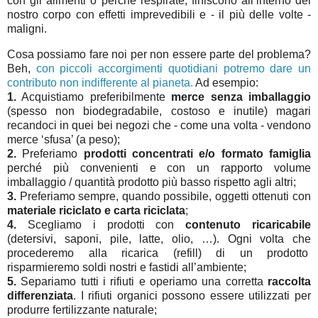
con gli alimenti o perché respirate, finiscono all’interno del
nostro corpo con effetti imprevedibili e - il più delle volte -
maligni.
Cosa possiamo fare noi per non essere parte del problema?
Beh,
con piccoli accorgimenti quotidiani potremo dare un
contributo non indifferente al pianeta.
Ad esempio:
1.
Acquistiamo preferibilmente
merce senza imballaggio
(spesso non biodegradabile, costoso e inutile) magari
recandoci in quei bei negozi che - come una volta - vendono
merce ‘sfusa’ (a peso);
2.
Preferiamo
prodotti concentrati e/o formato famiglia
perché più convenienti e con un rapporto volume
imballaggio / quantità prodotto più basso rispetto agli altri;
3.
Preferiamo sempre, quando possibile, oggetti ottenuti con
materiale riciclato e carta riciclata
;
4.
Scegliamo i prodotti con
contenuto ricaricabile
(detersivi, saponi, pile, latte, olio, …). Ogni volta che
procederemo alla ricarica (refill) di un prodotto
risparmieremo soldi nostri e fastidi all’ambiente;
5.
Separiamo tutti i rifiuti e operiamo una corretta
raccolta
differenziata
. I rifiuti organici possono essere utilizzati per
produrre fertilizzante naturale;