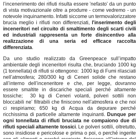
l'incenerimento dei rifiuti risulta essere 'nefasto' da un punto
di vista motivazionale oltre a produrre - come vedremo - un
notevole inquinamento. Infatti siccome un termovalorizzatore
brucia meglio i rifiuti non differenziati,
l'inserimento degli
inceneritori nel circuito di smaltimento degli scarti civili
ed industriali rappresenta un forte disincentivo alla
realizzazione di una seria ed efficace raccolta
differenziata
.
Da uno studio realizzato da Greenpeace sull’impatto
ambientale degli inceneritori risulta che, bruciando 1000 kg
(1 tonnellata) di rifiuti si ottengono: 1000 kg di Fumi rilasciati
nell'atmosfera; 280/300 kg di Ceneri solide che restano
all'interno dell'inceneritore e che, per legge, dovranno
essere smaltite in discariche speciali perché altamente
tossiche; 30 kg di Ceneri volanti, polveri sottili non
bloccabili ne' filtrabili che finiscono nell'atmosfera e che noi
ci respiriamo; 650 kg di Acqua da depurare perché
ricchissima di particelle altamente inquinanti.
Dunque per
ogni tonnellata di rifiuti bruciata ne compaiono due di
rifiuti speciali altamente tossici
. Le polveri sottili, oltretutto,
sono insidiose e pericolose e prima o poi, o perché ingerite