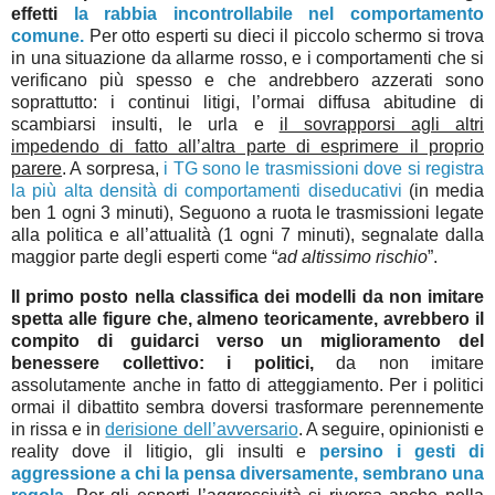
effetti
la rabbia incontrollabile nel comportamento
comune.
Per otto esperti su dieci il piccolo schermo si trova
in una situazione da allarme rosso, e i comportamenti che si
verificano più spesso e che andrebbero azzerati sono
soprattutto: i continui litigi, l’ormai diffusa abitudine di
scambiarsi insulti, le urla e
il sovrapporsi agli altri
impedendo di fatto all’altra parte di esprimere il proprio
parere
. A sorpresa,
i TG sono le trasmissioni dove si registra
la più alta densità di comportamenti diseducativi
(in media
ben 1 ogni 3 minuti), Seguono a ruota le trasmissioni legate
alla politica e all’attualità (1 ogni 7 minuti), segnalate dalla
maggior parte degli esperti come “
ad altissimo rischio
”.
Il primo posto nella classifica dei modelli da non imitare
spetta alle figure che, almeno teoricamente, avrebbero il
compito di guidarci verso un miglioramento del
benessere collettivo: i politici,
da non imitare
assolutamente anche in fatto di atteggiamento. Per i politici
ormai il dibattito sembra doversi trasformare perennemente
in rissa e in
derisione dell’avversario
. A seguire, opinionisti e
reality dove il litigio, gli insulti e
persino i gesti di
aggressione a chi la pensa diversamente, sembrano una