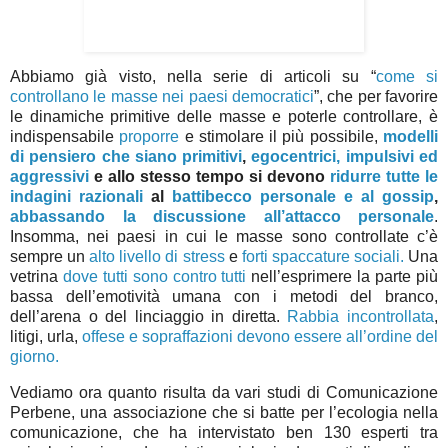
Abbiamo già visto, nella serie di articoli su “
come si
controllano le masse nei paesi democratici
”, che per favorire
le dinamiche primitive delle masse e poterle controllare, è
indispensabile
proporre
e stimolare il più possibile,
modelli
di pensiero che siano primitivi
,
egocentrici, impulsivi ed
aggressivi
e allo stesso tempo si devono
ridurre tutte le
indagini razionali
al
battibecco personale e al gossip
,
abbassando la discussione all’attacco personale
.
Insomma, nei paesi in cui le masse sono controllate c’è
sempre un
alto livello di stress
e
forti spaccature sociali.
Una
vetrina
dove tutti sono contro tutti
nell’esprimere la parte più
bassa dell’emotività umana con i metodi del branco,
dell’arena o del linciaggio in diretta.
Rabbia incontrollata
,
litigi, urla,
offese e sopraffazioni devono essere all’ordine del
giorno.
Vediamo ora quanto risulta da vari studi di Comunicazione
Perbene, una associazione che si batte per l’ecologia nella
comunicazione, che ha intervistato ben 130 esperti tra