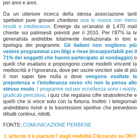
per anni e anni.
Da un ulteriore ricerca della stessa associazione tanti
spettatori pure giovani chiedono
una tv nuova con meno
insulti e intolleranze
. Emerge da un'analisi di 1.470 mail
chieste sui palinsesti previsti per il 2010. Per l'87% la tv
generalista andrebbe totalmente rivoluzionata in toni e
tipologia dei programmi.
Gli italiani non vogliono più
vedere programmai con litigi e risse (insopportabili per il
71% dei soggetti che hanno partecipato al sondaggio)
o
quelli che esaltano e propongono come modelli vincenti la
mediocrità e l’ignoranza, dove per uscire vincitori vale di più
il non saper fare nulla o dove
vengono esaltate la
prepotenza e l’intolleranza verso chi non la pensa allo
stesso modo
.
I programmi out per eccellenza sono i reality,
giudicati pericolosi
, i quiz che regalano cifre stratosferiche e
quelli che si vince solo con la fortuna. Inoltre: i telegiornali
andrebbero rivisti e le trasmissioni sportive che prevedono
dibatti continui, ridotti.
FONTE:
COMUNICAZIONE PERBENE
L'articolo ti è piaciuto?
dagli visibilità Cliccando su OK!
!