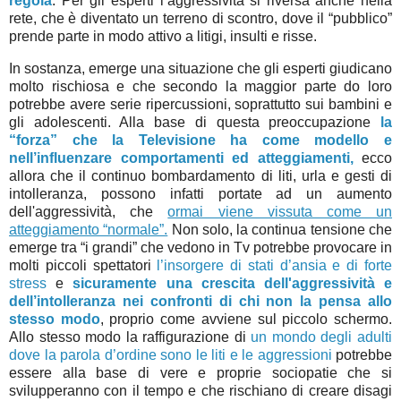
regola
. Per gli esperti l’aggressività si riversa anche nella
rete, che è diventato un terreno di scontro, dove il “pubblico”
prende parte in modo attivo a litigi, insulti e risse.
In sostanza, emerge una situazione che gli esperti giudicano
molto rischiosa e che secondo la maggior parte do loro
potrebbe avere serie ripercussioni, soprattutto sui bambini e
gli adolescenti. Alla base di questa preoccupazione
la
“forza” che la Televisione ha come modello e
nell’influenzare comportamenti ed atteggiamenti,
ecco
allora che il continuo bombardamento di liti, urla e gesti di
intolleranza, possono infatti portate ad un aumento
dell'aggressività, che
ormai viene vissuta come un
atteggiamento “normale”.
Non solo, la continua tensione che
emerge tra “i grandi” che vedono in Tv potrebbe provocare in
molti piccoli spettatori
l’insorgere di stati d’ansia e di forte
stress
e
sicuramente una crescita dell'aggressività e
dell’intolleranza nei confronti di chi non la pensa allo
stesso modo
, proprio come avviene sul piccolo schermo.
Allo stesso modo la raffigurazione di
un mondo degli adulti
dove la parola d’ordine sono le liti e le aggressioni
potrebbe
essere alla base di vere e proprie sociopatie che si
svilupperanno con il tempo e che rischiano di creare disagi