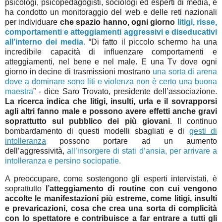
psicologi, psicopedagogisti, sociologi ed esperti di media, e
ha condotto un monitoraggio del web e delle reti nazionali
per individuare
che spazio hanno, ogni giorno
litigi, risse,
comportamenti e atteggiamenti aggressivi e diseducativi
all’interno dei media.
“Di fatto il piccolo schermo ha una
incredibile capacità di influenzare comportamenti e
atteggiamenti, nel bene e nel male. E una Tv dove ogni
giorno in decine di trasmissioni mostrano
una sorta di arena
dove a dominare sono liti e violenza non è certo una buona
maestra
” - dice Saro Trovato, presidente dell’associazione.
La ricerca indica che litigi, insulti, urla e il sovrapporsi
agli altri fanno male e possono avere effetti anche gravi
soprattutto sul pubblico dei più giovani
. Il continuo
bombardamento di questi modelli sbagliati e di
gesti di
intolleranza
possono portare ad un aumento
dell’aggressività,
all’insorgere di stati d’ansia, per arrivare a
intolleranza e persino sociopatie.
A preoccupare, come sostengono gli esperti intervistati, è
soprattutto
l’atteggiamento di routine con cui vengono
accolte le manifestazioni più estreme, come litigi, insulti
e prevaricazioni, cosa che crea una sorta di complicità
con lo spettatore e contribuisce a far entrare a tutti gli