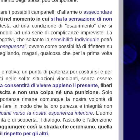
imento degli stessi può comportare.
rare i possibili campanelli d’allarme o
assecondare
nti nel momento in cui
si ha la sensazione di non
testa ad una condizione di “esaurimento” che si
endolo ad una serie di complicanze impreviste. La
gativi, che soltanto la
sensibilità individuale
potrà
conseguenza
”, ovvero come possibilità di riflettere su
egliando, magari, qualcosa che per la prima volta
emotiva, un punto di partenza per costruirsi e per
ci nelle solite situazioni vincolanti, senza essere
consentirà di vivere appieno il presente,
liberi
rescita e non una colpa né una punizione.
Solo
mportanza rimane comunque la nostra volontà di
 fare in modo che la loro purezza e integrità non
anti verso la nostra esperienza interiore
. L’uomo
a e di scoperta. Il dialogo, l'ascolto e l'attenzione
ggiungere così la strada che cerchiamo, quella
 rispetto per gli altri
.