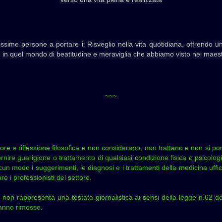
ssime persone a portare il Risveglio nella vita quotidiana, offrendo un
re in quel mondo di beatitudine e meraviglia che abbiamo visto nei maestri
~~~
teriore e riflessione filosofica e non considerano, non trattano e non si 
rnire guarigione o trattamento di qualsiasi condizione fisica o psicolog
cun modo i suggerimenti, le diagnosi e i trattamenti della medicina uffic
 i professionisti del settore.
 non rappresenta una testata giornalistica ai sensi della legge n.62 d
rranno rimosse.