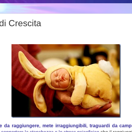
di Crescita
ppe da raggiungere, mete irraggiungibili, traguardi da cam