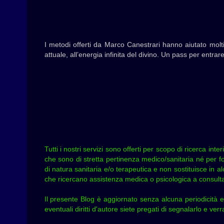
I metodi offerti da Marco Canestrari hanno aiutato molti
attuale, all’energia infinita del divino. Un pass per entra
Tutti i nostri servizi sono offerti per scopo di ricerca in
che sono di stretta pertinenza medico/sanitaria né per fo
di natura sanitaria e/o terapeutica e non sostituisce in al
che ricercano assistenza medica o psicologica a consultare
Il presente Blog è aggiornato senza alcuna periodicità e
eventuali diritti d'autore siete pregati di segnalarlo e ve