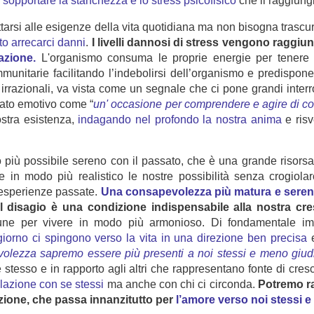
i
sopportare la stanchezza e lo stress psicofisico
che il raggiung
tarsi alle esigenze della vita quotidiana ma non bisogna trascu
to arrecarci danni
.
I livelli dannosi di stress vengono raggiu
azione.
L'organismo consuma le proprie energie per tenere 
itarie facilitando l’indebolirsi dell’organismo e predispon
rrazionali, va vista come un segnale che ci pone grandi interro
ato emotivo come “
un' occasione per comprendere e agire di 
ostra esistenza,
indagando nel profondo la nostra anima
e risv
più possibile sereno con il passato, che è una grande risorsa 
e in modo più realistico le nostre possibilità senza crogiolar
e esperienze passate.
Una consapevolezza più matura e serena 
 il disagio è una condizione indispensabile alla nostra c
cune per vivere in modo più armonioso. Di fondamentale i
orno ci spingono verso la vita in una direzione ben precisa
e
olezza sapremo essere più presenti a noi stessi e meno giudic
esso e in rapporto agli altri che rappresentano fonte di crescit
lazione con se stessi
ma anche con chi ci circonda.
Potremo ra
azione, che passa innanzitutto per
l’amore verso noi stessi e il