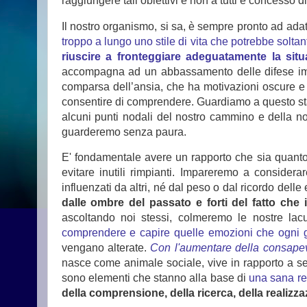
raggiungere tali obiettivi e non a tutti è concesso d
Il nostro organismo, si sa, è sempre pronto ad adat
troppo a lungo uno stile di vita che potrebbe soltan
riuscire a fronteggiare adeguatamente la situ
accompagna ad un abbassamento delle difese immun
comparsa dell’ansia, che ha motivazioni oscure e i
consentire di comprendere. Guardiamo a questo st
alcuni punti nodali del nostro cammino e della n
guarderemo senza paura.
E' fondamentale avere un rapporto che sia quanto 
evitare inutili rimpianti. Impareremo a considerar
influenzati da altri, né dal peso o dal ricordo dell
dalle ombre del passato e forti del fatto che
ascoltando noi stessi, colmeremo le nostre la
comprendere e capire quelle emozioni che ogni gi
vengano alterate.
Con l'aumentare della consapev
nasce come animale sociale, vive in rapporto a se st
sono elementi che stanno alla base di
una sana re
della comprensione, della ricerca, della realizz