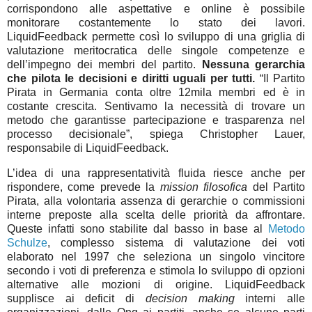
corrispondono alle aspettative e online è possibile
monitorare costantemente lo stato dei lavori.
LiquidFeedback permette così lo sviluppo di una griglia di
valutazione meritocratica delle singole competenze e
dell’impegno dei membri del partito.
Nessuna gerarchia
che pilota le decisioni e diritti uguali per tutti.
“Il Partito
Pirata in Germania conta oltre 12mila membri ed è in
costante crescita. Sentivamo la necessità di trovare un
metodo che garantisse partecipazione e trasparenza nel
processo decisionale”, spiega Christopher Lauer,
responsabile di LiquidFeedback.
L’idea di una rappresentatività fluida riesce anche per
rispondere, come prevede la
mission filosofica
del Partito
Pirata, alla volontaria assenza di gerarchie o commissioni
interne preposte alla scelta delle priorità da affrontare.
Queste infatti sono stabilite dal basso in base al
Metodo
Schulze
, complesso sistema di valutazione dei voti
elaborato nel 1997 che seleziona un singolo vincitore
secondo i voti di preferenza e stimola lo sviluppo di opzioni
alternative alle mozioni di origine. LiquidFeedback
supplisce ai deficit di
decision making
interni alle