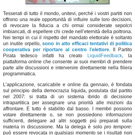
Tesserati di tutto il mondo, unitevi, perché i vostri partiti non
offrono una reale opportunità di influire sulle loro decisioni,
di revocare la fiducia a chi ormai considerate sepolcri
imbiancati, di espellere chi crede nell’eternità della poltrona.
Nei tempi in cui il rispetto del mandato elettorale è soltanto
un inutile orpello,
sono in atto efficaci tentativi di politica
cooperativa per riportare al centro l’elettore.
Il Partito
Pirata tedesco infatti ha creato
LiquidFeedback
, la
piattaforma online che consente ai suoi membri di prendere
parte alle discussioni e intervenire direttamente nella filiera
programmatica.
L’applicazione, scaricabile e online da gennaio, è fondata
sul principio della democrazia liquida, postulata dal partito
nel 2007: si tratta di un sistema ibrido di decisione
intrapartitica per assegnare una priorità alle mozioni da
affrontare. E tutto è stabilito dal basso. I membri possono
votare direttamente o, se non possiedono informazioni
sufficienti, delegare ad altri soggetti più preparati sulla
materia in discussione. Ma la delega è solo
pro tempore
:
può essere revocata in qualsiasi momento se i risultati non