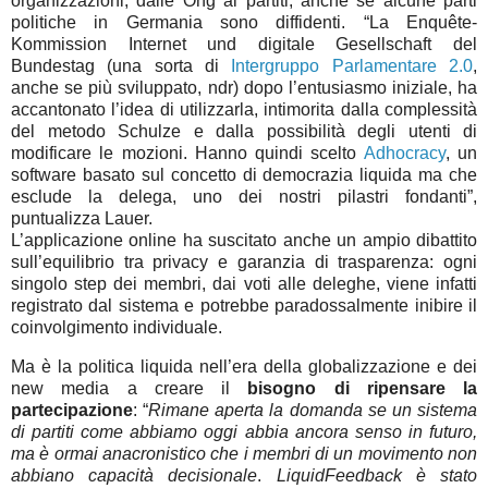
organizzazioni, dalle Ong ai partiti, anche se alcune parti
politiche in Germania sono diffidenti. “La Enquête-
Kommission Internet und digitale Gesellschaft del
Bundestag (una sorta di
Intergruppo Parlamentare 2.0
,
anche se più sviluppato, ndr) dopo l’entusiasmo iniziale, ha
accantonato l’idea di utilizzarla, intimorita dalla complessità
del metodo Schulze e dalla possibilità degli utenti di
modificare le mozioni. Hanno quindi scelto
Adhocracy
, un
software basato sul concetto di democrazia liquida ma che
esclude la delega, uno dei nostri pilastri fondanti”,
puntualizza Lauer.
L’applicazione online ha suscitato anche un ampio dibattito
sull’equilibrio tra privacy e garanzia di trasparenza: ogni
singolo step dei membri, dai voti alle deleghe, viene infatti
registrato dal sistema e potrebbe paradossalmente inibire il
coinvolgimento individuale.
Ma è la politica liquida nell’era della globalizzazione e dei
new media a creare il
bisogno di ripensare la
partecipazione
: “
Rimane aperta la domanda se un sistema
di partiti come abbiamo oggi abbia ancora senso in futuro,
ma è ormai anacronistico che i membri di un movimento non
abbiano capacità decisionale
.
LiquidFeedback è stato