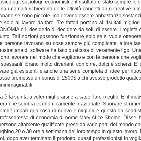
sicologi, sociologi, economisti e il risultato è stato sempre lo s
i compiti richiedono delle attività concettuali o creative all
ionano se sono piccole, ma devono essere abbastanza sostanzios
olo al lavoro da fare. Tre fattori portano ai risultati miglio
A è il desiderio di decidere da soli, di essere il regista del
punto. Tali nozioni possono funzionare solo se si vuole ottene
le persone lavorano su cose sempre più complicate, allora lasc
australiana di software ha fatto qualcosa di veramente figo. Una 
no lavorare nel modo che vogliono e con le persone che voglion
 stressanti. Erano molto divertenti con birre, dolci e scherzi. 
tware già esistenti e anche una serie completa di idee per nu
fosse promesso un bonus di 2500$ a chi avesse prodotto qualcosa 
 inimmaginabili.
a spinta a voler migliorarsi e a saper fare meglio. E’ il moti
era che sembra economicamente irrazionale. Suonare strumenti 
Perché impari qualcosa di nuovo e migliori e questo da soddi
professoressa di economia di nome Mary Alice Shoma. Disse:
rsone altamente qualificate prese da varie parti del mondo ch
ghino 20 o 30 ore a settimana del loro tempo in questo lavoro. 
i, dopo aver terminato il prodotto, questi professionisti lo vog