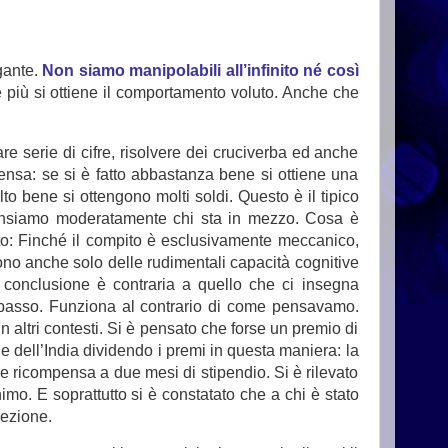
gante.
Non siamo manipolabili all’infinito né così
iù si ottiene il comportamento voluto. Anche che
are serie di cifre, risolvere dei cruciverba ed anche
ompensa: se si è fatto abbastanza bene si ottiene una
o bene si ottengono molti soldi. Questo è il tipico
pensiamo moderatamente chi sta in mezzo. Cosa è
rto: Finché il compito è esclusivamente meccanico,
dono anche solo delle rudimentali capacità cognitive
 conclusione è contraria a quello che ci insegna
più basso. Funziona al contrario di come pensavamo.
n altri contesti. Si è pensato che forse un premio di
le dell’India dividendo i premi in questa maniera: la
 ricompensa a due mesi di stipendio. Si è rilevato
inimo. E soprattutto si è constatato che a chi è stato
cezione.