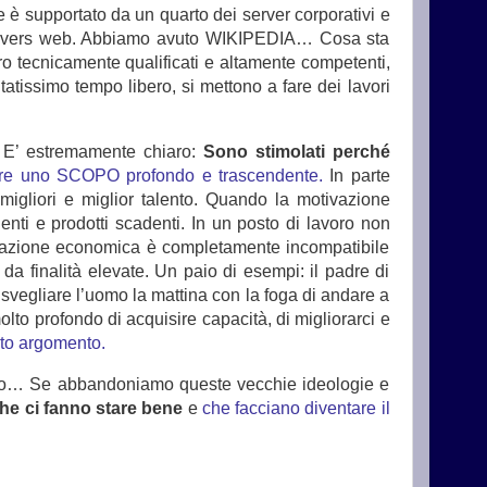
 supportato da un quarto dei server corporativi e
servers web. Abbiamo avuto WIKIPEDIA… Cosa sta
oro tecnicamente qualificati e altamente competenti,
itatissimo tempo libero, si mettono a fare dei lavori
 E’ estremamente chiaro:
Sono stimolati perché
ere uno SCOPO profondo e trascendente.
In parte
 migliori e miglior talento. Quando la motivazione
ti e prodotti scadenti. In un posto di lavoro non
vazione economica è completamente incompatibile
da finalità elevate. Un paio di esempi: il padre di
o svegliare l’uomo la mattina con la foga di andare a
lto profondo di acquisire capacità, di migliorarci e
to argomento.
naro… Se abbandoniamo queste vecchie ideologie e
 che ci fanno stare bene
e
che facciano diventare il