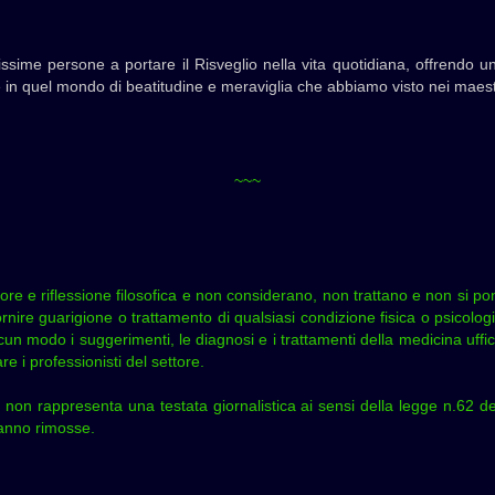
ssime persone a portare il Risveglio nella vita quotidiana, offrendo un
re in quel mondo di beatitudine e meraviglia che abbiamo visto nei maestri
~~~
teriore e riflessione filosofica e non considerano, non trattano e non si 
rnire guarigione o trattamento di qualsiasi condizione fisica o psicolog
cun modo i suggerimenti, le diagnosi e i trattamenti della medicina uffic
 i professionisti del settore.
 non rappresenta una testata giornalistica ai sensi della legge n.62 d
rranno rimosse.