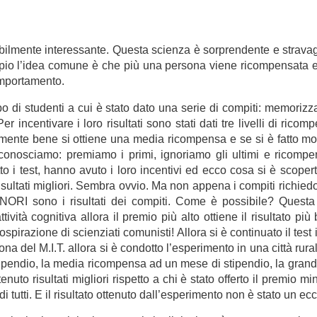
dibilmente interessante. Questa scienza è sorprendente e strava
o l’idea comune è che più una persona viene ricompensata e p
omportamento.
po di studenti a cui è stato dato una serie di compiti: memorizz
er incentivare i loro risultati sono stati dati tre livelli di ric
ente bene si ottiene una media ricompensa e se si è fatto molt
conosciamo: premiamo i primi, ignoriamo gli ultimi e ricom
to i test, hanno avuto i loro incentivi ed ecco cosa si è scope
risultati migliori. Sembra ovvio. Ma non appena i compiti richie
NORI sono i risultati dei compiti. Come è possibile? Questa
ività cognitiva allora il premio più alto ottiene il risultato 
pirazione di scienziati comunisti! Allora si è continuato il test i
ona del M.I.T. allora si è condotto l’esperimento in una città rura
ipendio, la media ricompensa ad un mese di stipendio, la grande
nuto risultati migliori rispetto a chi è stato offerto il premio m
 di tutti. E il risultato ottenuto dall’esperimento non è stato un ec