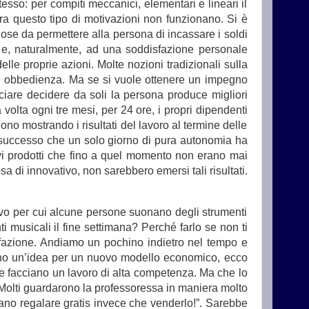
tesso: per compiti meccanici, elementari e lineari il
ora questo tipo di motivazioni non funzionano. Si è
e da permettere alla persona di incassare i soldi
ri e, naturalmente, ad una soddisfazione personale
le proprie azioni. Molte nozioni tradizionali sulla
re obbedienza. Ma se si vuole ottenere un impegno
iare decidere da soli la persona produce migliori
volta ogni tre mesi, per 24 ore, i propri dipendenti
o mostrando i risultati del lavoro al termine delle
E’ successo che un solo giorno di pura autonomia ha
ovi prodotti che fino a quel momento non erano mai
di innovativo, non sarebbero emersi tali risultati.
vo per cui alcune persone suonano degli strumenti
musicali il fine settimana? Perché farlo se non ti
sfazione. Andiamo un pochino indietro nel tempo e
 ho un’idea per un nuovo modello economico, ecco
e facciano un lavoro di alta competenza. Ma che lo
Molti guardarono la professoressa in maniera molto
liano regalare gratis invece che venderlo!”. Sarebbe