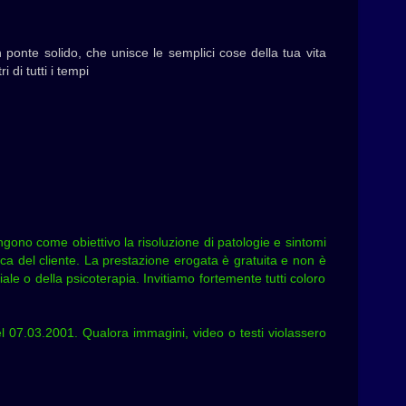
 ponte solido, che unisce le semplici cose della tua vita
 di tutti i tempi
pongono come obiettivo la risoluzione di patologie e sintomi
ica del cliente. La prestazione erogata è gratuita e non è
iale o della psicoterapia. Invitiamo fortemente tutti coloro
el 07.03.2001. Qualora immagini, video o testi violassero