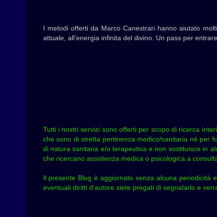
I metodi offerti da Marco Canestrari hanno aiutato molti
attuale, all’energia infinita del divino. Un pass per entra
Tutti i nostri servizi sono offerti per scopo di ricerca in
che sono di stretta pertinenza medico/sanitaria né per fo
di natura sanitaria e/o terapeutica e non sostituisce in al
che ricercano assistenza medica o psicologica a consultare
Il presente Blog è aggiornato senza alcuna periodicità e
eventuali diritti d'autore siete pregati di segnalarlo e ve