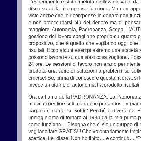
L’esperimento è stato ripetuto moltissime volte da p
discorso della ricompensa funziona. Ma non appena 
visto anche che le ricompense in denaro non funz
e non preoccuparsi più del denaro ma di pensare s
maggiore: Autonomia, Padronanza, Scopo. L’AUTONOMI
gestione del lavoro sbagliano proprio su questo 
propositivo, che è quello che vogliamo oggi che 
risultati. Ecco alcuni esempi estremi: una società 
possono lavorare su qualsiasi cosa vogliono. Posso
24 ore. Le sessioni di lavoro non erano per niente
prodotto una serie di soluzioni a problemi su sof
emerse! Se, prima di conoscere questa ricerca, si 
Invece un giorno di autonomia ha prodotto risultati
Ora parliamo della PADRONANZA. La Padronanza è l
musicali nei fine settimana comportandosi in mani
pagano e non ci fai soldi? Perché è divertente! 
immaginiamo di tornare al 1983 dalla mia prima 
come funziona… Bisogna che ci sia un gruppo di pe
vogliano fare GRATIS!!! Che volontariamente impie
scettica. Lei disse: Non ho finito… e continuò… “Po