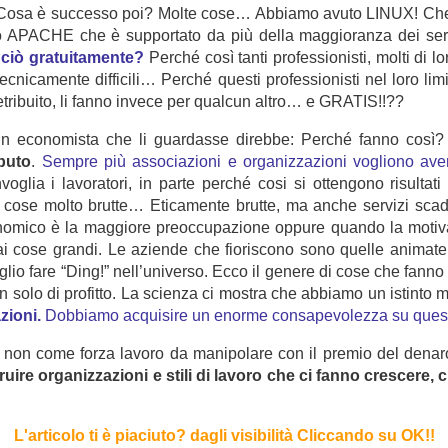
 Cosa è successo poi? Molte cose… Abbiamo avuto LINUX! Che è
to APACHE che è supportato da più della maggioranza dei 
 ciò gratuitamente?
Perché così tanti professionisti, molti di l
ecnicamente difficili… Perché questi professionisti nel loro lim
retribuito, li fanno invece per qualcun altro… e GRATIS!!??
 economista che li guardasse direbbe: Perché fanno così?
buto
.
Sempre più associazioni e organizzazioni vogliono av
oglia i lavoratori, in parte perché cosi si ottengono risultati
 cose molto brutte… Eticamente brutte, ma anche servizi scaden
conomico è la maggiore preoccupazione oppure quando la moti
ai cose grandi. Le aziende che fioriscono sono quelle animate 
glio fare “Ding!” nell’universo. Ecco il genere di cose che fann
 solo di profitto. La scienza ci mostra che abbiamo un istinto mo
zioni.
Dobbiamo acquisire un enorme consapevolezza su ques
e non come forza lavoro da manipolare con il premio del de
ruire organizzazioni e stili di lavoro che ci fanno crescere,
L'articolo ti è piaciuto?
dagli visibilità Cliccando su OK!
!