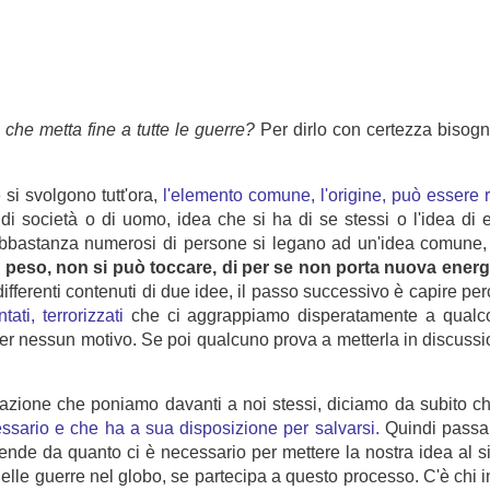
che metta fine a tutte le guerre?
Per dirlo con certezza bisogn
 si svolgono tutt'ora,
l'elemento comune, l'origine, può essere r
o di società o di uomo, idea che si ha di se stessi o l'idea di 
pi abbastanza numerosi di persone si legano ad un'idea comune,
 peso, non si può toccare, di per se non porta nuova energ
differenti contenuti di due idee, il passo successivo è capire pe
ti, terrorizzati
che ci aggrappiamo disperatamente a qualco
per nessun motivo. Se poi qualcuno prova a metterla in discussio
cazione che poniamo davanti a noi stessi, diciamo da subito che
ssario e che ha a sua disposizione per salvarsi.
Quindi passar
nde da quanto ci è necessario per mettere la nostra idea al si
e guerre nel globo, se partecipa a questo processo. C'è chi inf