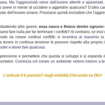
umana.
Ma l'aggressività viene dall'essere atterriti e spaventati.
avere in mente di uccidere o aggredire qualcuno? D'altro ca
timale dell'essere umano. Possiamo quindi escludere che l'aggre
mbattendo altre guerre,
essa nasce e finisce dentro ognuno 
o fare nulla per far terminare i conflitti?
Al contrario, se essi
modo da creare continui conflitti:
si incentiva al massimo la
a tenere in continua tensione le persone rispetto alla propria i
poter e dover fare qualcosa.
rensione e permettere che questa si sviluppi e si espanda il
portatori
.
Comincia col creare un ambiente sereno intorno a te 
L'articolo ti è piaciuto?
dagli visibilità Cliccando su OK!
!