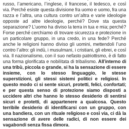
russo, l’americano, l’inglese, il francese, il tedesco, e così
via. Perché esiste questa divisione fra uomo e uomo, fra una
razza e l’altra, una cultura contro un’altra e varie ideologie
opposte ad altre ideologie, perché? Dove sta questa
separazione? L’uomo ha diviso la terra in tua e mia; perché?
Forse perché cerchiamo di trovare sicurezza e protezione in
un particolare gruppo, in una credo, in una fede? Perché
anche le religioni hanno diviso gli uomini, mettendoli l’uno
contro l’altro: gli indù, i musulmani, i cristiani, gli ebrei, e così
via. Il nazionalismo, con il suo nefasto patriottismo, è di fatto
una forma glorificata e nobilitata di tribalismo.
All’interno di
una tribù, piccola o grande, si ha la sensazione di essere
insieme, con lo stesso linguaggio, le stesse
superstizioni, gli stessi sistemi politici e religiosi. In
questo modo ci si sente sicuri, protetti, felici, confortati;
e per questa senso di protezione siamo disposti a
uccidere altri che hanno lo stesso desiderio di sentirsi
sicuri e protetti, di appartenere a qualcosa. Questo
terribile desiderio di identificarsi con un gruppo, con
una bandiera, con un rituale religioso e così via, ci dà la
sensazione di avere delle radici, di non essere dei
vagabondi senza fissa dimora.