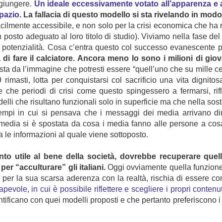
ggiungere.
Un ideale eccessivamente votato all’apparenza e 
pazio.
La fallacia di questo modello si sta rivelando in mod
he facilmente accessibile, e non solo per la crisi economica che ha
posto adeguato al loro titolo di studio). Viviamo nella fase del l
ro potenzialità. Cosa c’entra questo col successo evanescente 
i fare il calciatore. Ancora meno lo sono i milioni di giov
 da l’immagine che potresti essere “quell’uno che su mille ce la 
rimasti, lotta per conquistarsi col sacrificio una vita dignito
che periodi di crisi come questo spingessero a fermarsi, rifle
lli che risultano funzionali solo in superficie ma che nella sost
tempi in cui si pensava che i messaggi dei media arrivano d
i media si è spostata da cosa i media fanno alle persone a cos
le informazioni al quale viene sottoposto.
to utile al bene della società, dovrebbe recuperare que
er “acculturare” gli italiani.
Oggi ovviamente quella funzione
 per la sua scarsa aderenza con la realtà, rischia di essere c
evole, in cui è possibile riflettere e scegliere i propri contenut
tificano con quei modelli proposti e che pertanto preferiscono i