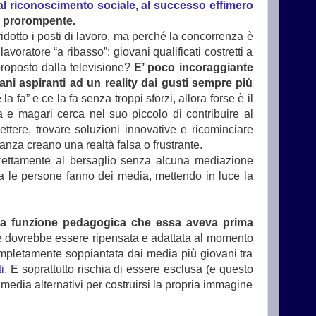
al riconoscimento sociale, al successo effimero
o prorompente.
 ridotto i posti di lavoro, ma perché la concorrenza è
avoratore “a ribasso”: giovani qualificati costretti a
proposto dalla televisione?
E’ poco incoraggiante
ani aspiranti ad un reality dai gusti sempre più
fa” e ce la fa senza troppi sforzi, allora forse è il
sa e magari cerca nel suo piccolo di contribuire al
ttere, trovare soluzioni innovative e ricominciare
anza creano una realtà falsa o frustrante.
irettamente al bersaglio senza alcuna mediazione
a le persone fanno dei media, mettendo in luce la
lla funzione pedagogica che essa aveva prima
 dovrebbe essere ripensata e adattata al momento
ompletamente soppiantata dai media più giovani tra
i.
E soprattutto rischia di essere esclusa (e questo
 media alternativi per costruirsi la propria immagine