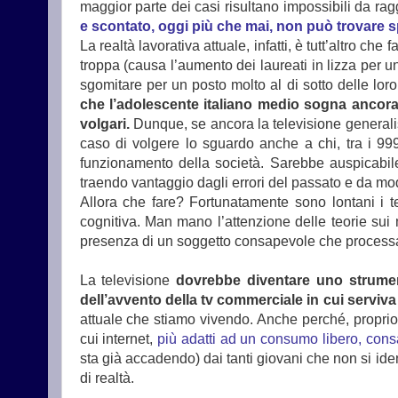
maggior parte dei casi risultano impossibili da ra
e scontato, oggi più che mai, non può trovare s
La realtà lavorativa attuale, infatti, è tutt’altro c
troppa (causa l’aumento dei laureati in lizza per un 
sgomitare per un posto molto al di sotto delle lo
che l’adolescente italiano medio sogna ancora d
volgari.
Dunque, se ancora la televisione generalista
caso di volgere lo sguardo anche a chi, tra i 999 
funzionamento della società. Sarebbe auspicabile 
traendo vantaggio dagli errori del passato e da mode
Allora che fare? Fortunatamente sono lontani i 
cognitiva. Man mano l’attenzione delle teorie su
presenza di un soggetto consapevole che processa 
La televisione
dovrebbe diventare uno strumen
dell’avvento della tv commerciale in cui serviva p
attuale che stiamo vivendo. Anche perché, proprio
cui internet,
più adatti ad un consumo libero, consap
sta già accadendo) dai tanti giovani che non si iden
di realtà.