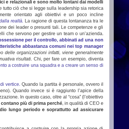
 e relazionali e sono molto lontani dai modelli
e tutto ciò che si legge sulla leadership sia retorica
mente orientato agli obiettivi e un poco incline
alla realtà.
La ragione di questa lontananza tra le
zione dei leader o presunti tali. Le competenze e gli
elli che servono per gestire un team o un’azienda.
’ossessione per il controllo, abbinati ad una non
aratteristiche abbastanza comuni nei top manager
rno delle organizzazioni infatti, viene generalmente
uativa risultati.
Chi, per fare un esempio, diventa
tento a costruire una squadra e a creare un senso di
di vertice.
Quando la partita è personale, ovvero il
 meno). Quando invece si è raggiunto l’apice della
azione. In questo caso, oltre al “cosa” (l’obiettivo
i contano più di prima perché
, in qualità di CEO e
dio lungo periodo e soprattutto ad assicurare
contribuisce a costruire con la propria azione di