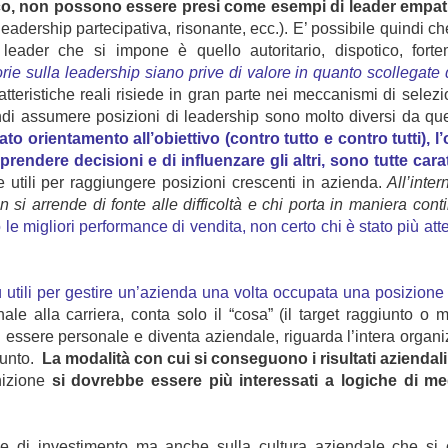
co, non possono essere presi come esempi di leader empatici
leadership partecipativa, risonante, ecc.). E’ possibile quindi ch
eader che si impone è quello autoritario, dispotico, forte
ie sulla leadership siano prive di valore in quanto scollegate d
ratteristiche reali risiede in gran parte nei meccanismi di sele
ndi assumere posizioni di leadership sono molto diversi da qu
 orientamento all’obiettivo (contro tutto e contro tutti), l
 prendere decisioni e di influenzare gli altri, sono tutte c
utili per raggiungere posizioni crescenti in azienda.
All’inte
si arrende di fonte alle difficoltà e chi porta in maniera contin
le migliori performance di vendita, non certo chi è stato più at
utili per gestire un’azienda una volta occupata una posizione 
ale alla carriera, conta solo il “cosa” (il target raggiunto o
 essere personale e diventa aziendale, riguarda l’intera organizz
iunto.
La modalità con cui si conseguono i risultati aziendal
nizione
si dovrebbe essere più interessati a logiche di me
he di investimento ma anche sulla cultura aziendale che si 