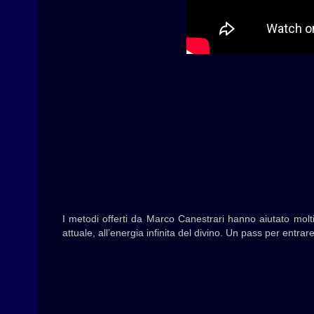
I metodi offerti da Marco Canestrari hanno aiutato molti
attuale, all’energia infinita del divino. Un pass per entra