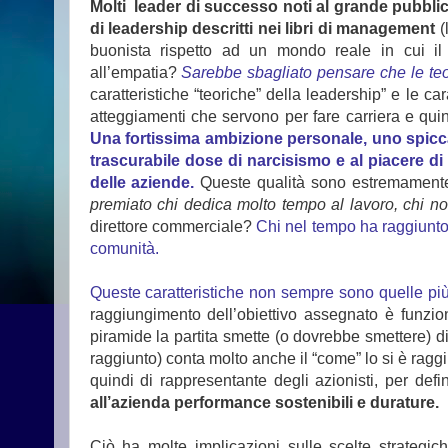
Molti leader di successo noti al grande pubbli
di leadership descritti nei libri di management
(
buonista rispetto ad un mondo reale in cui il l
all’empatia?
Sarebbe sbagliato pensare che le teor
caratteristiche “teoriche” della leadership” e le ca
atteggiamenti che servono per fare carriera e qui
Una fortissima ambizione personale, uno spiccato
trascurabile dose di narcisismo e al piacere di
delle aziende.
Queste qualità sono estremamente 
premiato chi dedica molto tempo al lavoro, chi non 
direttore commerciale?
Chi nel tempo ha raggiunto 
comunità.
Queste caratteristiche non sempre sono quelle più 
raggiungimento dell’obiettivo assegnato è funzion
piramide la partita smette (o dovrebbe smettere) di
raggiunto) conta molto anche il “come” lo si è ragg
quindi di rappresentante degli azionisti,
per defi
all’azienda performance sostenibili e durature.
Ciò ha molte implicazioni sulle scelte strategic