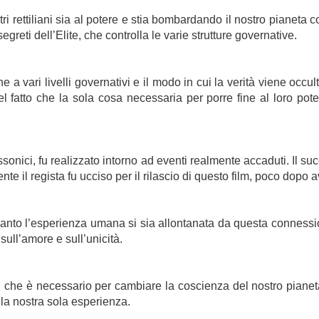
tri rettiliani sia al potere e stia bombardando il nostro pianet
segreti dell’Elite, che controlla le varie strutture governative.
a vari livelli governativi e il modo in cui la verità viene occult
 fatto che la sola cosa necessaria per porre fine al loro pote
ssonici, fu realizzato intorno ad eventi realmente accaduti. Il su
 il regista fu ucciso per il rilascio di questo film, poco dopo av
uanto l’esperienza umana si sia allontanata da questa connessi
ll’amore e sull’unicità.
io, che è necessario per cambiare la coscienza del nostro pianet
la nostra sola esperienza.