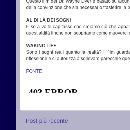
Questo film del Dr. Wayne Dyer è basato su alcuni de
della convinzione che sia necessario trasferire la 
AL DI LÀ DEI SOGNI
E se a volte capitasse che creiamo ciò che appa
quest’aldilà finché non scopriamo come muoverci e
WAKING LIFE
Sono i sogni reali quanto la realtà? Il film gua
riflessione e ci autorizza a sollevare parecchie ques
FONTE
Post più recente