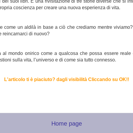
i suoi libri. È una rivisitazione di tre storie diverse che si in
propria coscienza per creare una nuova esperienza di vita.
re come un aldilà in base a ciò che crediamo mentre viviam
 reincarnarci di nuovo?
rda al mondo onirico come a qualcosa che possa essere reale 
tioni sulla vita, l’universo e di come sia tutto connesso.
L'articolo ti è piaciuto? dagli visibilità Cliccando su OK!
!
Home page