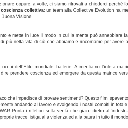
zionare oppure, a volte, ci siamo ritrovati a chiederci perché fo
i coscienza collettiva
; un team alla Collective Evolution ha m
o. Buona Visione!
to e mette in luce il modo in cui la mente può annebbiare la n
o di più nella vita di ciò che abbiamo e rincorriamo per avere 
cchi dell’Elite mondiale: batterie. Alimentiamo l’intera matri
 dire prendere coscienza ed emergere da questa matrice verso 
co che impedisce di provare sentimenti? Questo film, spaventos
emente andando al lavoro e svolgendo i nostri compiti in totale 
Punta i riflettori sulla verità che giace dietro all’industri
oprie tracce, istiga alla violenza ed alla paura in tutto il mondo