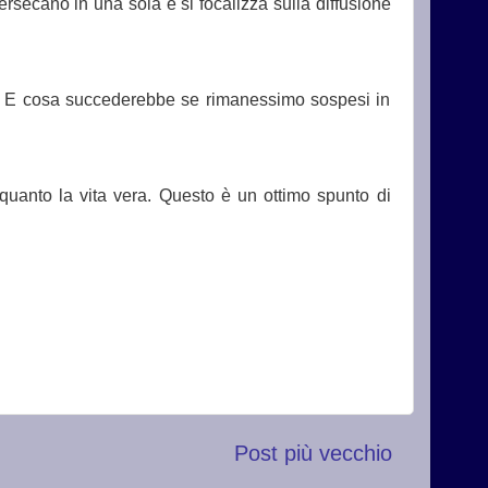
tersecano in una sola e si focalizza sulla diffusione
o? E cosa succederebbe se rimanessimo sospesi in
quanto la vita vera. Questo è un ottimo spunto di
Post più vecchio