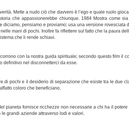
erità. Mette a nudo ciò che davvero è l’ego e quale ruolo gioca 
a storia che appassionerebbe chiunque. 1984 Mostra come sia fa
e diciamo, pensiamo e proviamo; usa una versione rovesciata del
lle mani di pochi. Inoltre fa riflettere sul fatto che la paura del
stema che li rende schiavi.
rcorrono con la nostra guida spirituale; secondo questo film il c
 definitivo nel disconnetterci da esse.
 di pochi e il desiderio di separazione che esiste tra le due cla
affatto coloro che beneficiano.
ti del pianeta fornisce ricchezze non necessarie a chi ha il poter
le grandi aziende attraverso lodi e valori.