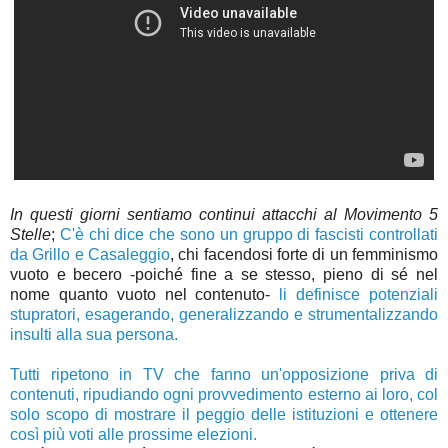
In questi giorni sentiamo continui attacchi al Movimento 5
Stelle
;
C'è chi dice che sono un gruppo di fascisti controllati
da Grillo e Casaleggio
, chi facendosi forte di un femminismo
vuoto e becero -poiché fine a se stesso, pieno di sé nel
nome quanto vuoto nel contenuto-
li definisce potenziali
stupratori, esagerando, generalizzando e strumentalizzando
insulti alla sua persona.
Tutti ripetono in TV che fanno un'opposizione priva di
contenuti, ripudiando ogni provvedimento esterno ai loro, col
solo scopo di mostrare il peggio delle istituzioni e ottenere
così più voti alle prossime elezioni.