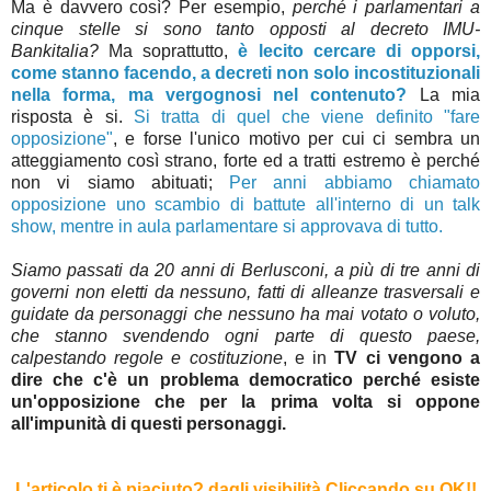
Ma è davvero così? Per esempio,
perché i parlamentari a
cinque stelle si sono tanto opposti al decreto IMU-
Bankitalia?
Ma soprattutto,
è lecito cercare di opporsi,
come stanno facendo, a decreti non solo incostituzionali
nella forma, ma vergognosi nel contenuto?
La mia
risposta è si.
Si tratta di quel che viene definito "fare
opposizione"
, e forse l'unico motivo per cui ci sembra un
atteggiamento così strano, forte ed a tratti estremo è perché
non vi siamo abituati;
Per anni abbiamo chiamato
opposizione uno scambio di battute all'interno di un talk
show, mentre in aula parlamentare si approvava di tutto.
Siamo passati da 20 anni di Berlusconi, a più di tre anni di
governi non eletti da nessuno, fatti di alleanze trasversali e
guidate da personaggi che nessuno ha mai votato o voluto,
che stanno svendendo ogni parte di questo paese,
calpestando regole e costituzione
, e in
TV ci vengono a
dire che c'è un problema democratico perché esiste
un'opposizione che per la prima volta si oppone
all'impunità di questi personaggi.
L'articolo ti è piaciuto? dagli visibilità Cliccando su OK!
!