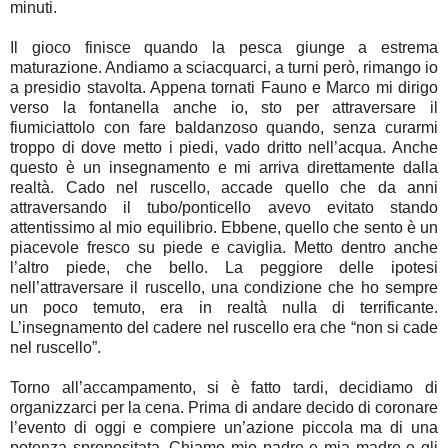
minuti.
Il gioco finisce quando la pesca giunge a estrema
maturazione. Andiamo a sciacquarci, a turni però, rimango io
a presidio stavolta. Appena tornati Fauno e Marco mi dirigo
verso la fontanella anche io, sto per attraversare il
fiumiciattolo con fare baldanzoso quando, senza curarmi
troppo di dove metto i piedi, vado dritto nell’acqua. Anche
questo è un insegnamento e mi arriva direttamente dalla
realtà. Cado nel ruscello, accade quello che da anni
attraversando il tubo/ponticello avevo evitato stando
attentissimo al mio equilibrio. Ebbene, quello che sento è un
piacevole fresco su piede e caviglia. Metto dentro anche
l’altro piede, che bello. La peggiore delle ipotesi
nell’attraversare il ruscello, una condizione che ho sempre
un poco temuto, era in realtà nulla di terrificante.
L’insegnamento del cadere nel ruscello era che “non si cade
nel ruscello”.
Torno all’accampamento, si è fatto tardi, decidiamo di
organizzarci per la cena. Prima di andare decido di coronare
l’evento di oggi e compiere un’azione piccola ma di una
potenza spropositata. Chiamo mio padre e mia madre e gli