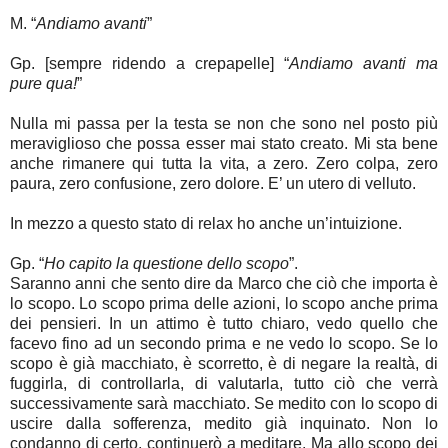
M. “
Andiamo avanti
”
Gp. [sempre ridendo a crepapelle] “
Andiamo avanti ma
pure
qua
!
”
Nulla mi passa per la testa se non che sono nel posto più
meraviglioso che possa esser mai stato creato. Mi sta bene
anche rimanere qui tutta la vita, a zero. Zero colpa, zero
paura, zero confusione, zero dolore. E’ un utero di velluto.
In mezzo a questo stato di relax ho anche un’intuizione.
Gp. “
Ho capito la questione dello scopo
”.
Saranno anni che sento dire da Marco che ciò che importa è
lo scopo. Lo scopo prima delle azioni, lo scopo anche prima
dei pensieri. In un attimo è tutto chiaro, vedo quello che
facevo fino ad un secondo prima e ne vedo lo scopo. Se lo
scopo è già macchiato, è scorretto, è di negare la realtà, di
fuggirla, di controllarla, di valutarla, tutto ciò che verrà
successivamente sarà macchiato. Se medito con lo scopo di
uscire dalla sofferenza, medito già inquinato. Non lo
condanno di certo, continuerò a meditare. Ma allo scopo dei