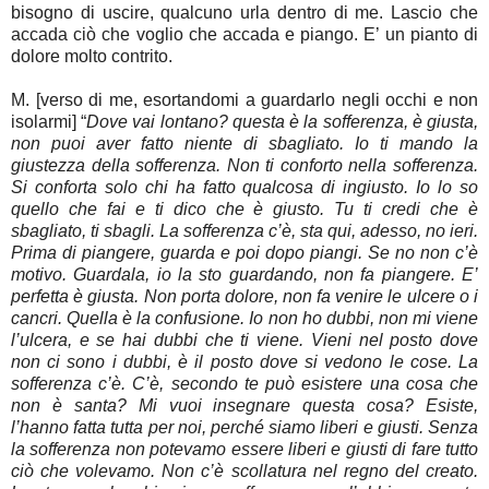
bisogno di uscire, qualcuno urla dentro di me. Lascio che
accada ciò che voglio che accada e piango. E’ un pianto di
dolore molto contrito.
M. [verso di me, esortandomi a guardarlo negli occhi e non
isolarmi] “
Dove vai lontano? questa è la sofferenza, è giusta,
non puoi aver fatto niente di sbagliato. Io ti mando la
giustezza della sofferenza. Non ti conforto nella sofferenza.
Si conforta solo chi ha fatto qualcosa di ingiusto. Io lo so
quello che fai e ti dico che è giusto. Tu ti credi che è
sbagliato, ti sbagli. La sofferenza c’è, sta qui, adesso, no ieri.
Prima di piangere, guarda e poi dopo piangi. Se no non c’è
motivo. Guardala, io la sto guardando, non fa piangere. E’
perfetta è giusta. Non porta dolore, non fa venire le ulcere o i
cancri. Quella è la confusione. Io non ho dubbi, non mi viene
l’ulcera, e se hai dubbi che ti viene. Vieni nel posto dove
non ci sono i dubbi, è il posto dove si vedono le cose. La
sofferenza c’è. C’è, secondo te può esistere una cosa che
non è santa? Mi vuoi insegnare questa cosa? Esiste,
l’hanno fatta tutta per noi, perché siamo liberi e giusti. Senza
la sofferenza non potevamo essere liberi e giusti di fare tutto
ciò che volevamo. Non c’è scollatura nel regno del creato.