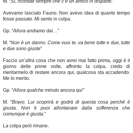
M. “
Si, ricordati sempre che c’è un amico in disparte.
”
Avevamo lasciato Fauno. Non avevo idea di quanto tempo
fosse passato. Mi sento in colpa.
Gp. “
Allora andiamo dai…
”
M. “
Non è un danno. Come vuoi te, va bene tutte e due, tutte
e due sono giuste
”
Faccio un’altra cosa che non avrei mai fatto prima, oggi è il
giorno delle prime volte, affronto la colpa, credo di
meritarmelo di restare ancora qui, qualcosa sta accadendo.
Me lo merito.
Gp. “
Allora qualche minuto ancora qui”
M. “
Bravo. Lui scoprirà e godrà di questa cosa perché è
giusta. Non ti puoi allontanare dalla sofferenza che
comunque è giusta.
”
La colpa però rimane.