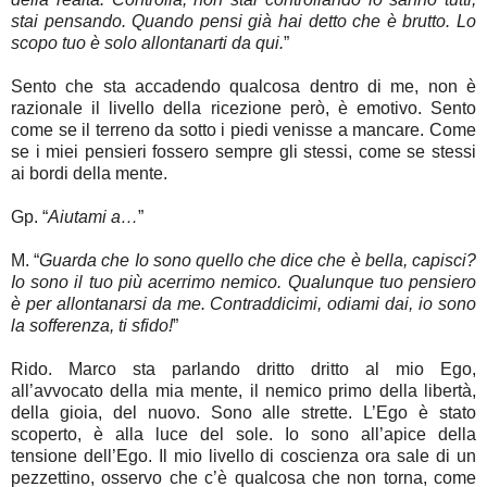
stai pensando. Quando pensi già hai detto che è brutto. Lo
scopo tuo è solo allontanarti da qui.
”
Sento che sta accadendo qualcosa dentro di me, non è
razionale il livello della ricezione però, è emotivo. Sento
come se il terreno da sotto i piedi venisse a mancare. Come
se i miei pensieri fossero sempre gli stessi, come se stessi
ai bordi della mente.
Gp. “
Aiutami a…
”
M. “
Guarda che Io sono quello che dice che è bella, capisci?
Io sono il tuo più acerrimo nemico. Qualunque tuo pensiero
è per allontanarsi da me. Contraddicimi, odiami dai, io sono
la sofferenza, ti sfido!
”
Rido. Marco sta parlando dritto dritto al mio Ego,
all’avvocato della mia mente, il nemico primo della libertà,
della gioia, del nuovo. Sono alle strette. L’Ego è stato
scoperto, è alla luce del sole. Io sono all’apice della
tensione dell’Ego. Il mio livello di coscienza ora sale di un
pezzettino, osservo che c’è qualcosa che non torna, come