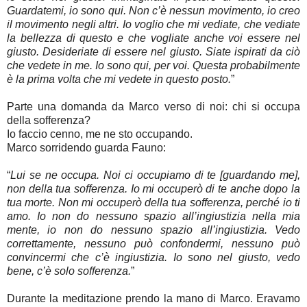
Guardatemi, io sono qui. Non c’è nessun movimento, io creo
il movimento negli altri. Io voglio che mi vediate, che vediate
la bellezza di questo e che vogliate anche voi essere nel
giusto. Desideriate di essere nel giusto. Siate ispirati da ciò
che vedete in me. Io sono qui, per voi. Questa probabilmente
è la prima volta che mi vedete in questo posto.
”
Parte una domanda da Marco verso di noi: chi si occupa
della sofferenza?
Io faccio cenno, me ne sto occupando.
Marco sorridendo guarda Fauno:
“
Lui se ne occupa. Noi ci occupiamo di te [guardando me],
non della tua sofferenza. Io mi occuperò di te anche dopo la
tua morte. Non mi occuperò della tua sofferenza, perché io ti
amo. Io non do nessuno spazio all’ingiustizia nella mia
mente, io non do nessuno spazio all’ingiustizia. Vedo
correttamente, nessuno può confondermi, nessuno può
convincermi che c’è ingiustizia. Io sono nel giusto, vedo
bene, c’è solo sofferenza.
”
Durante la meditazione prendo la mano di Marco. Eravamo