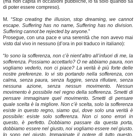
(ma non capita in occasioni pubbliche, lo fa solo quando sa
di poter essere compreso).
M.
“
Stop creating the illusion, stop dreaming, we cannot
escape. Suffering has no name, Suffering has no division.
Suffering cannot be rejected by anyone.
”
Prosegue, con una pace e una serenità che non avevo mai
visto dal vivo in nessuno (d’ora in poi traduco in italiano):
“
Io sono la sofferenza, non c’è nient’altro all’infuori di me, la
sofferenza. Possiamo accettarlo? O ne abbiamo paura, non
vogliamo vederlo, non ci piace? La verità è più forte delle
nostre preferenze. Io vi sto portando nella sofferenza, con
calma, senza paura, senza fuggire, senza rifiutare, senza
nessuna azione, senza nessun movimento. Nessun
movimento è possibile nel regno della sofferenza. Smetti di
pensare immaginare quel movimento. Smetti di pensare
quale scelta è la migliore. Non c’è scelta, solo la sofferenza
esiste in questo regno, siamo qui, dove solo una verità è
possibile: esiste solo sofferenza. Non ci sono errori in
questo, è perfetto. Dobbiamo passare da questa porta,
dobbiamo essere nel giusto, noi vogliamo essere nel giusto.
Io sono nel giusto. Immaginate il potere di tutto questo.