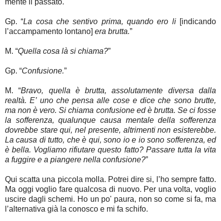
mente il passato.
Gp. “
La cosa che sentivo prima, quando ero li
[indicando
l’accampamento lontano]
era brutta.
”
M. “
Quella cosa là si chiama?
”
Gp. “
Confusione.
”
M. “
Bravo, quella è brutta, assolutamente diversa dalla
realtà. E’ uno che pensa alle cose e dice che sono brutte,
ma non è vero. Si chiama confusione ed è brutta. Se ci fosse
la sofferenza, qualunque causa mentale della sofferenza
dovrebbe stare qui, nel presente, altrimenti non esisterebbe.
La causa di tutto, che è qui, sono io e io sono sofferenza, ed
è bella. Vogliamo rifiutare questo fatto? Passare tutta la vita
a fuggire e a piangere nella confusione?
”
Qui scatta una piccola molla. Potrei dire si, l’ho sempre fatto.
Ma oggi voglio fare qualcosa di nuovo. Per una volta, voglio
uscire dagli schemi. Ho un po' paura, non so come si fa, ma
l’alternativa già la conosco e mi fa schifo.