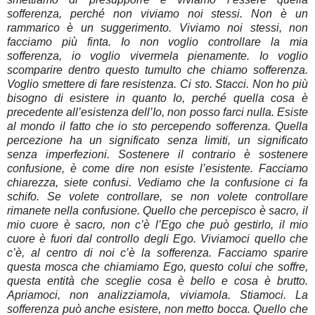
sofferenza, perché non viviamo noi stessi. Non è un
rammarico è un suggerimento. Viviamo noi stessi, non
facciamo più finta. Io non voglio controllare la mia
sofferenza, io voglio vivermela pienamente. Io voglio
scomparire dentro questo tumulto che chiamo sofferenza.
Voglio smettere di fare resistenza. Ci sto. Stacci. Non ho più
bisogno di esistere in quanto Io, perché quella cosa è
precedente all’esistenza dell’Io, non posso farci nulla. Esiste
al mondo il fatto che io sto percependo sofferenza. Quella
percezione ha un significato senza limiti, un significato
senza imperfezioni. Sostenere il contrario è sostenere
confusione, è come dire non esiste l’esistente. Facciamo
chiarezza, siete confusi. Vediamo che la confusione ci fa
schifo. Se volete controllare, se non volete controllare
rimanete nella confusione. Quello che percepisco è sacro, il
mio cuore è sacro, non c’è l’Ego che può gestirlo, il mio
cuore è fuori dal controllo degli Ego. Viviamoci quello che
c’è, al centro di noi c’è la sofferenza. Facciamo sparire
questa mosca che chiamiamo Ego, questo colui che soffre,
questa entità che sceglie cosa è bello e cosa è brutto.
Apriamoci, non analizziamola, viviamola. Stiamoci. La
sofferenza può anche esistere, non metto bocca. Quello che