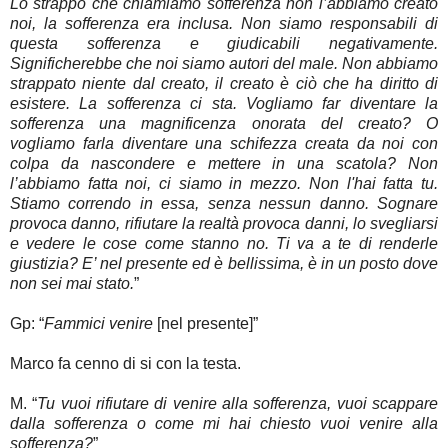
Lo strappo che chiamiamo sofferenza non l’abbiamo creato
noi, la sofferenza era inclusa. Non siamo responsabili di
questa sofferenza e giudicabili negativamente.
Significherebbe che noi siamo autori del male. Non abbiamo
strappato niente dal creato, il creato è ciò che ha diritto di
esistere. La sofferenza ci sta. Vogliamo far diventare la
sofferenza una magnificenza onorata del creato? O
vogliamo farla diventare una schifezza creata da noi con
colpa da nascondere e mettere in una scatola? Non
l’abbiamo fatta noi, ci siamo in mezzo. Non l'hai fatta tu.
Stiamo correndo in essa, senza nessun danno. Sognare
provoca danno, rifiutare la realtà provoca danni, lo svegliarsi
e vedere le cose come stanno no. Ti va a te di renderle
giustizia? E’ nel presente ed è bellissima, è in un posto dove
non sei mai stato.
”
Gp: “
Fammici venire
[nel presente]”
Marco fa cenno di si con la testa.
M. “
Tu vuoi rifiutare di venire alla sofferenza, vuoi scappare
dalla sofferenza o come mi hai chiesto vuoi venire alla
sofferenza?
”