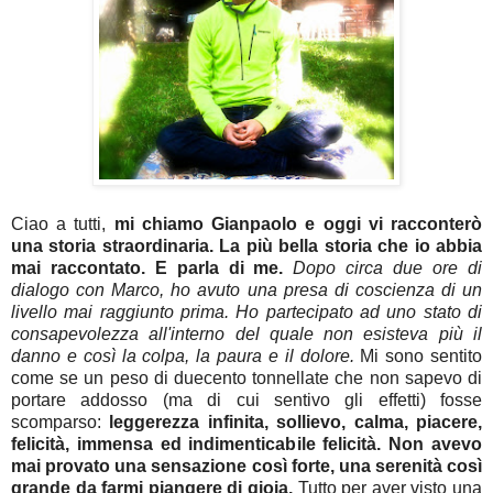
Ciao a tutti,
mi chiamo Gianpaolo e oggi vi racconterò
una storia straordinaria. La più bella storia che io abbia
mai raccontato. E parla di me.
Dopo circa due ore di
dialogo con Marco, ho avuto una presa di coscienza di un
livello mai raggiunto prima. Ho partecipato ad uno stato di
consapevolezza all'interno del quale non esisteva più il
danno e così la colpa, la paura e il dolore.
Mi sono sentito
come se un peso di duecento tonnellate che non sapevo di
portare addosso (ma di cui sentivo gli effetti) fosse
scomparso:
leggerezza infinita, sollievo, calma, piacere,
felicità, immensa ed indimenticabile felicità.
Non avevo
mai provato una sensazione così forte, una serenità così
grande da farmi piangere di gioia.
Tutto per aver visto una