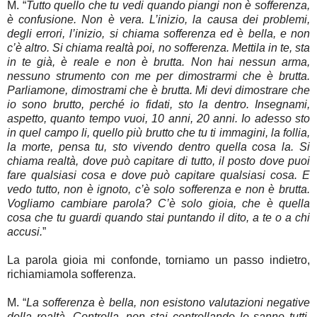
M. “
Tutto quello che tu vedi quando piangi non è sofferenza,
è confusione. Non è vera. L’inizio, la causa dei problemi,
degli errori, l’inizio, si chiama sofferenza ed è bella, e non
c’è altro. Si chiama realtà poi, no sofferenza. Mettila in te, sta
in te già, è reale e non è brutta. Non hai nessun arma,
nessuno strumento con me per dimostrarmi che è brutta.
Parliamone, dimostrami che è brutta. Mi devi dimostrare che
io sono brutto, perché io fidati, sto la dentro. Insegnami,
aspetto, quanto tempo vuoi, 10 anni, 20 anni. Io adesso sto
in quel campo li, quello più brutto che tu ti immagini, la follia,
la morte, pensa tu, sto vivendo dentro quella cosa la. Si
chiama realtà, dove può capitare di tutto, il posto dove puoi
fare qualsiasi cosa e dove può capitare qualsiasi cosa. E
vedo tutto, non è ignoto, c’è solo sofferenza e non è brutta.
Vogliamo cambiare parola? C’è solo gioia, che è quella
cosa che tu guardi quando stai puntando il dito, a te o a chi
accusi.
”
La parola gioia mi confonde, torniamo un passo indietro,
richiamiamola sofferenza.
M. “
La sofferenza è bella, non esistono valutazioni negative
della realtà. Controlla, non stai controllando lo sanno tutti,