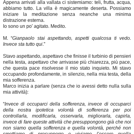
Appena arrivati alla vallata ci sistemiamo: teli, frutta, acqua,
abbiamo tutto. La villa è magicamente deserta. Possiamo
iniziare la meditazione senza neanche una minima
distrazione esterna.
Io sono un po’ agitato. Medito.
M.
“
Gianpaolo stai aspettando, aspetti qualcosa ti vedo.
Invece sta tutto qui
.”
Stavo aspettando, aspettavo che finisse il turbinio di pensieri
nella testa, aspettavo che arrivasse più chiarezza, più pace,
che questa pace risolvesse il mio stato inquieto. Mi stavo
occupando profondamente, in silenzio, nella mia testa, della
mia sofferenza.
Marco inizia a parlare (senza che io avessi detto nulla sulla
mia attività):
“
Invece di occuparci della sofferenza, invece di occuparci
della nostra ipotetica volontà di sofferenza per poi
controllarla, modificarla, osservarla, migliorarla, capirla,
invece di fare queste attività che presuppongono già che noi
non siamo quella sofferenza e quella volontà, perché non
smettiamo di presupporre e viviamo l’essere quella