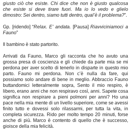
giusto ciò che esiste. Chi dice che non è giusto qualcosa
che esiste si deve tirare fuori. Ma io lo vedo e glielo
dimostro: Sei dentro, siamo tutti dentro, qual’è il problema?
”.
Gp. [ridendo] “
Relax. E’ andata.
[Pausa]
Riavviciniamoci a
Fauno
”
Il bambino è stato partorito.
Arrivati da Fauno, Marco gli racconta che ho avuto una
grossa presa di coscienza e gli chiede da parte mia se mi
perdona per aver scelto di tenerlo in disparte in questo mio
parto. Fauno mi perdona. Non c’è nulla da fare, qui
possiamo solo andare di bene in meglio. Abbraccio Fauno
buttandomici letteralmente sopra, Sento il mio respiro, è
libero, erano anni che non respiravo così, anni. Sapete cosa
significa non respirare a pieni polmoni per anni? Ho una
pace nella mia mente di un livello superiore, come se avessi
finito tutto e dovessi solo rilassarmi, per tutta la vita, in
completa sicurezza. Rido per molto tempo 20 minuti, forse
anche di più. Marco è contento di quello che è successo,
gioisce della mia felicità.