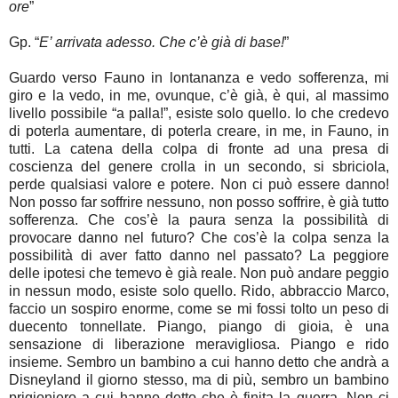
ore
”
Gp. “
E’ arrivata adesso. Che c’è già di base!
”
Guardo verso Fauno in lontananza e vedo sofferenza, mi
giro e la vedo, in me, ovunque, c’è già, è qui, al massimo
livello possibile “a palla!”, esiste solo quello. Io che credevo
di poterla aumentare, di poterla creare, in me, in Fauno, in
tutti. La catena della colpa di fronte ad una presa di
coscienza del genere crolla in un secondo, si sbriciola,
perde qualsiasi valore e potere. Non ci può essere danno!
Non posso far soffrire nessuno, non posso soffrire, è già tutto
sofferenza. Che cos’è la paura senza la possibilità di
provocare danno nel futuro? Che cos’è la colpa senza la
possibilità di aver fatto danno nel passato? La peggiore
delle ipotesi che temevo è già reale. Non può andare peggio
in nessun modo, esiste solo quello. Rido, abbraccio Marco,
faccio un sospiro enorme, come se mi fossi tolto un peso di
duecento tonnellate. Piango, piango di gioia, è una
sensazione di liberazione meravigliosa. Piango e rido
insieme. Sembro un bambino a cui hanno detto che andrà a
Disneyland il giorno stesso, ma di più, sembro un bambino
prigioniero a cui hanno detto che è finita la guerra. Non ci