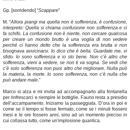
Gp. [sorridendo] “
Scappare
”
M. “
Allora piangi ma quella non è sofferenza, è confusione,
interpreto: Quella si chiama confusione non sofferenza e ci
fa schifo. La confusione non è niente, non cercare qualcosa
per creare un mondo brutto è una voglia di non vedere
perché ci hanno detto che la sofferenza era brutta e non
bisognava avvicinarsi. Io dico che è bella. Guardate me, vi
sfido. Io sono sofferenza e io sto bene. Non c’è altro che
sofferenza, vieni a vedere, se non ti va sogna. Se vedi che
c’è solo sofferenza non puoi altro che migliorare. Nulla può
la materia, la morte. Io sono sofferenza, non c’è nulla che
può andare male
.”
Marco si alza e mi invita ad accompagnarlo alla fontanella
per rinfrescarci e riempire le bottiglie. Fauno resta a presidio
dell’accampamento. Iniziamo la passeggiata. D’ora in poi e
come se il tempo si fosse fermato, come se i minuti fossero
mesi e le ore fossero anni, sino ad un momento preciso in
cui collassa tutto, come un'implosione quantica.