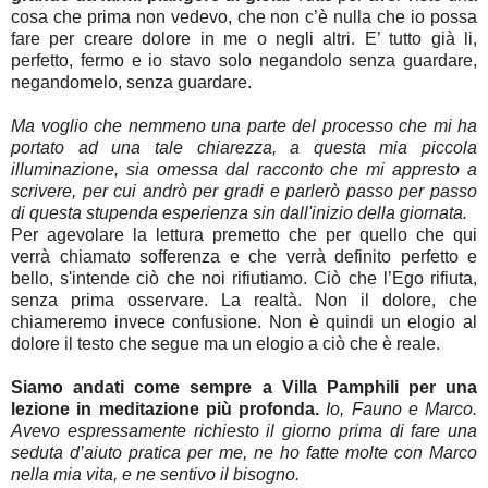
cosa che prima non vedevo, che non c’è nulla che io possa
fare per creare dolore in me o negli altri. E’ tutto già li,
perfetto, fermo e io stavo solo negandolo senza guardare,
negandomelo, senza guardare.
Ma voglio che nemmeno una parte del processo che mi ha
portato ad una tale chiarezza, a questa mia piccola
illuminazione, sia omessa dal racconto che mi appresto a
scrivere, per cui andrò per gradi e parlerò passo per passo
di questa stupenda esperienza sin dall'inizio della giornata.
Per agevolare la lettura premetto che per quello che qui
verrà chiamato
sofferenza e che verrà definito perfetto e
bello, s'intende ciò che noi rifiutiamo. Ciò che l’Ego rifiuta,
senza prima osservare. La realtà. Non il dolore, che
chiameremo invece confusione. Non è quindi un elogio al
dolore il testo che segue ma un elogio a ciò che è reale.
Siamo andati come sempre a Villa Pamphili per una
lezione in meditazione più profonda.
Io, Fauno e Marco.
Avevo espressamente richiesto il giorno prima di fare una
seduta d’aiuto pratica per me, ne ho fatte molte con Marco
nella mia vita, e ne sentivo il bisogno.