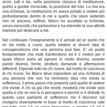
vicini, tutti e tre, nella posizione classica di meditazione,
quella a gambe incrociate, la posizione del loto. La mia era
una richiesta, la meditazione mi aveva portato a vedere più
profondamente dentro di me e quello che stavo vedendo
non mi piaceva, soffrivo. Marco ha accettato la richiesta,
senza necessità che parlassimo e ha interrotto la sua attività
interiore per dedicarsi a me.
Nel continuare l’insegnamento si è arrivati ad un punto che
mi sta molto a cuore, quello relativo ai diversi step di
consapevolezza che una persona può fare. E’ un punto
fondamentale che molti fraintendono ed è il motivo per il
quale Marco parla ad ognuno in modo diverso, usando
parole diverse, forme, strutture, domande e affermazioni
differenti. Dipende tutto da chi riceve, dal livello di coscienza
di chi riceve. Se Marco deve rispondere ad una richiesta di
una persona che non ha nemmeno idea che esista la
sofferenza, il primo passo che proporrà sarà quello di vedere
che esiste. A chi sa già che esiste, mostrerà che esiste solo
quella e che se non la si percepisce e perché si è distratti. In
questo caso parliamo di sofferenza ma il discorso sul
rivolgersi diversamente in base al livello di coscienza vale
per tutto, non c’è un unico linguaggio, o meglio c’è ed è