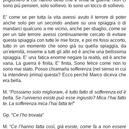
sono più pensieri, solo sollievo. Io sono un tocco di sollievo.
E’ come se per tutta la vita avessi avuto il terrore di poter
anche solo per un secondo andare su una spiaggia o di
mandarci qualcuno a me vicino, anche per sbaglio, come se
per un tale terrore avessi continuamente cercato di evitare
questa spiaggia con tutte le mie forze, e poi mi fossi accorto,
tutto in un momento che sono già su quella spiaggia, da
un'eternità, insieme a tutti gli altri ed è anche una bellissima
spiaggia. E’ una fatica enorme negare la realtà, ed è anche
vana. La guerra è finita. E’ finita. Sono felice come non lo
sono mai stato. Posso chiamarla sofferenza (nel senso in cui
la intendevo prima) questa? Ecco perché Marco diceva che
era bella.
M. “
Possiamo solo migliorare, è tutto fatto di sofferenza ed è
bella. Se l'universo esiste può esse ingiusto? Mica l’hai fatto
te. La sofferenza mica l’hai fatta te!
”
Gp. “
Ce l’ho trovata
”
M. “
Ce l’hanno fatta così, già esiste, come fa a non essere