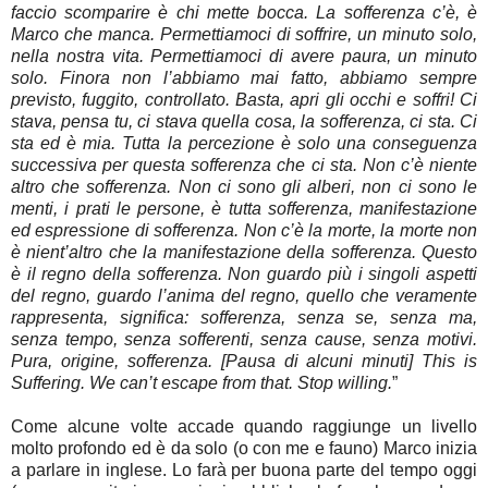
faccio scomparire è chi mette bocca. La sofferenza c’è, è
Marco che manca. Permettiamoci di soffrire, un minuto solo,
nella nostra vita. Permettiamoci di avere paura, un minuto
solo. Finora non l’abbiamo mai fatto, abbiamo sempre
previsto, fuggito, controllato. Basta, apri gli occhi e soffri! Ci
stava, pensa tu, ci stava quella cosa, la sofferenza, ci sta. Ci
sta ed è mia. Tutta la percezione è solo una conseguenza
successiva per questa sofferenza che ci sta. Non c’è niente
altro che sofferenza. Non ci sono gli alberi, non ci sono le
menti, i prati le persone, è tutta sofferenza, manifestazione
ed espressione di sofferenza. Non c’è la morte, la morte non
è nient’altro che la manifestazione della sofferenza. Questo
è il regno della sofferenza. Non guardo più i singoli aspetti
del regno, guardo l’anima del regno, quello che veramente
rappresenta, significa: sofferenza, senza se, senza ma,
senza tempo, senza sofferenti, senza cause, senza motivi.
Pura, origine, sofferenza. [Pausa di alcuni minuti] This is
Suffering. We can’t escape from that. Stop willing.
”
Come alcune volte accade quando raggiunge un livello
molto profondo ed è da solo (o con me e fauno) Marco inizia
a parlare in inglese. Lo farà per buona parte del tempo oggi