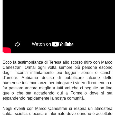
Ecco la testimonianza di Teresa allo scorso ritiro con Marco
Canestrari. Ormai ogni volta sempre più persone escono
dagli incontri infinitamente più leggeri, sereni e carichi
d'amore. Abbiamo deciso di pubblicare alcune delle
numerose testimonianze per integrare i video di contenuto e
far passare ancora meglio a tutti voi che ci seguite on line
quello che sta accadendo qui a Formello dove si sta
espandendo rapidamente la nostra comunità.
Negli eventi con Marco Canestrari si respira un atmosfera
calda, sciolta, giocosa e informale dove ognuno è accettato