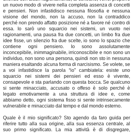
un nuovo modo di vivere nella completa assenza di concetti
e pensieri. Non infastidisco nessuna filosofia e nessuna
visione del mondo, non la accuso, non la contraddico
perché non prendo affatto posizione né a favore né contro di
essa. Io sarò uno squarcio nei sistemi, un vuoto nei
ragionamenti, una pausa fra due concetti, un limbo fra due
idee fisse, un silenzio fra due scelte, io sono lo spazio che
contiene ogni pensiero. Io sono assolutamente
inconcepibile, inimmaginabile, irriconoscibile e non sono un
individuo, non sono una persona, quindi non sto in nessuna
maniera esaltando alcuna forma di narcisismo. Se volete, se
a voi infastidisce la parola “io” cambiatela: esiste uno
squarcio nei sistemi dei pensieri ed esso è vivente,
consapevole e sta parlando con questa bocca. Se qualcuno
si sente minacciato, accusato o offeso è solo perché è
legato emotivamente a una struttura di idee e, come
abbiamo detto, ogni sistema fisso si sente intrinsecamente
vulnerabile e minacciato dal tempo e dal mondo esterno.
Quale è il mio significato? Sto agendo da faro guida per
riferire tutto alla sua origine, alla sua essenza centrale, al
suo primo significato. La mia attività è di disgregare,