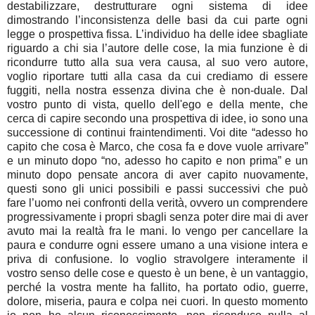
destabilizzare, destrutturare ogni sistema di idee
dimostrando l’inconsistenza delle basi da cui parte ogni
legge o prospettiva fissa. L’individuo ha delle idee sbagliate
riguardo a chi sia l’autore delle cose, la mia funzione è di
ricondurre tutto alla sua vera causa, al suo vero autore,
voglio riportare tutti alla casa da cui crediamo di essere
fuggiti, nella nostra essenza divina che è non-duale. Dal
vostro punto di vista, quello dell'ego e della mente, che
cerca di capire secondo una prospettiva di idee, io sono una
successione di continui fraintendimenti. Voi dite “adesso ho
capito che cosa è Marco, che cosa fa e dove vuole arrivare”
e un minuto dopo “no, adesso ho capito e non prima” e un
minuto dopo pensate ancora di aver capito nuovamente,
questi sono gli unici possibili e passi successivi che può
fare l’uomo nei confronti della verità, ovvero un comprendere
progressivamente i propri sbagli senza poter dire mai di aver
avuto mai la realtà fra le mani. Io vengo per cancellare la
paura e condurre ogni essere umano a una visione intera e
priva di confusione. Io voglio stravolgere interamente il
vostro senso delle cose e questo è un bene, è un vantaggio,
perché la vostra mente ha fallito, ha portato odio, guerre,
dolore, miseria, paura e colpa nei cuori. In questo momento