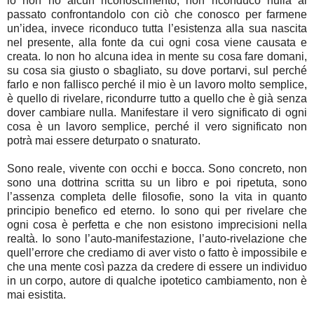
io non ho alcun riconoscimento, non riconduco nulla al
passato confrontandolo con ciò che conosco per farmene
un’idea, invece riconduco tutta l’esistenza alla sua nascita
nel presente, alla fonte da cui ogni cosa viene causata e
creata. Io non ho alcuna idea in mente su cosa fare domani,
su cosa sia giusto o sbagliato, su dove portarvi, sul perché
farlo e non fallisco perché il mio è un lavoro molto semplice,
è quello di rivelare, ricondurre tutto a quello che è già senza
dover cambiare nulla. Manifestare il vero significato di ogni
cosa è un lavoro semplice, perché il vero significato non
potrà mai essere deturpato o snaturato.
Sono reale, vivente con occhi e bocca. Sono concreto, non
sono una dottrina scritta su un libro e poi ripetuta, sono
l’assenza completa delle filosofie, sono la vita in quanto
principio benefico ed eterno. Io sono qui per rivelare che
ogni cosa è perfetta e che non esistono imprecisioni nella
realtà. Io sono l’auto-manifestazione, l’auto-rivelazione che
quell’errore che crediamo di aver visto o fatto è impossibile e
che una mente così pazza da credere di essere un individuo
in un corpo, autore di qualche ipotetico cambiamento, non è
mai esistita.