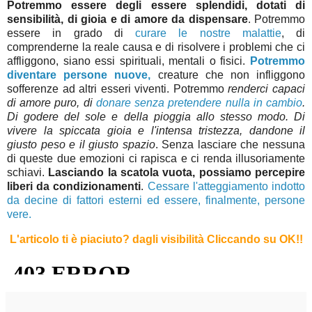
Potremmo essere degli essere splendidi, dotati di
sensibilità, di gioia e di amore da dispensare
. Potremmo
essere in grado di
curare le nostre malattie
, di
comprenderne la reale causa e di risolvere i problemi che ci
affliggono, siano essi spirituali, mentali o fisici.
Potremmo
diventare persone nuove,
creature che non infliggono
sofferenze ad altri esseri viventi. Potremmo
renderci capaci
di amore puro, di
donare senza pretendere nulla in cambio
.
Di godere del sole e della pioggia allo stesso modo. Di
vivere la spiccata gioia e l'intensa tristezza, dandone il
giusto peso e il giusto spazio
. Senza lasciare che nessuna
di queste due emozioni ci rapisca e ci renda illusoriamente
schiavi.
Lasciando la scatola vuota, possiamo percepire
liberi da condizionamenti
.
Cessare l'atteggiamento indotto
da decine di fattori esterni ed essere, finalmente, persone
vere.
L'articolo ti è piaciuto?
dagli visibilità Cliccando su OK!
!