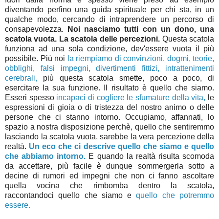
diventando perfino una guida spirituale per chi sta, in un
qualche modo, cercando di intraprendere un percorso di
consapevolezza.
Noi nasciamo tutti con un dono, una
scatola vuota. La scatola delle percezioni.
Questa scatola
funziona ad una sola condizione, dev'essere vuota il più
possibile. Più noi
la riempiamo di convinzioni, dogmi, teorie,
obblighi, falsi impegni, divertimenti fittizi, intrattenimenti
cerebrali,
più questa scatola smette, poco a poco, di
esercitare la sua funzione. Il risultato è quello che siamo.
Esseri spesso
incapaci di cogliere le sfumature della vita,
le
espressioni di gioia o di tristezza del nostro animo o delle
persone che ci stanno intorno. Occupiamo, affannati, lo
spazio a nostra disposizione perchè, quello che sentiremmo
lasciando la scatola vuota, sarebbe la vera percezione della
realtà.
Un eco che ci descrive quello che siamo e quello
che abbiamo intorno.
E quando la realtà risulta scomoda
da accettare, più facile è dunque sommergerla sotto a
decine di rumori ed impegni che non ci fanno ascoltare
quella vocina che rimbomba dentro la scatola,
raccontandoci quello che siamo e
quello che potremmo
essere.