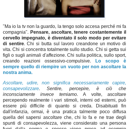
"Ma io la tv non la guardo, la tengo solo accesa perché mi fa
compagnia".
Pensare, ascoltare, tenere costantemente il
cervello impegnato, è diventato il solo modo per evitare
di sentire
. Chi si butta sul lavoro creandone un motivo di
vita. Chi si concentra totalmente sullo studio. Chi si getta sui
figli o sugli animali d'affezione. Chi sulla politica, sullo sport,
creando reazioni ossessivo-compulsive.
Lo scopo è
sempre quello di riempire un vuoto per non ascoltare la
nostra anima.
Ascoltare, udire, non significa necessariamente capire,
consapevolizzare
. Sentire, percepire, è ciò che
inconsciamente invece temiamo
. A volte, ascoltare
percependo realmente i vari stimoli, interni od esterni, può
essere più difficile di quanto si creda. Disabituati fin
dall'infanzia, ormai, è una pratica talmente poco diffusa
quella del sapersi ascoltare che, chi lo fa e ne trae degli
spunti di consapevolezza, viene considerato una persona
fuori dalla norma e spesso viene preso ad esempio