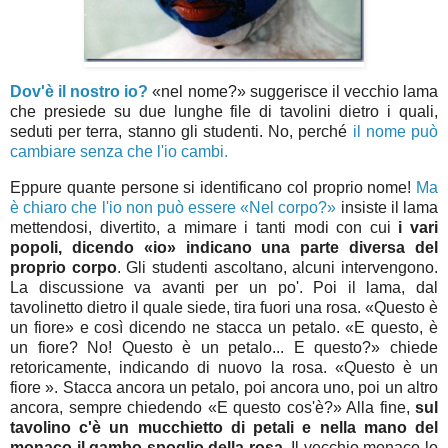
Dov'è il nostro io?
«nel nome?» suggerisce il vecchio lama
che presiede su due lunghe file di tavolini dietro i quali,
seduti per terra, stanno gli studenti. No, perché
il nome può
cambiare senza che l'io cambi.
Eppure quante persone si identificano col proprio nome!
Ma
è chiaro che l'io non può essere «Nel corpo?»
insiste il lama
mettendosi, divertito, a mimare i tanti modi con cui
i vari
popoli, dicendo «io» indicano una parte diversa del
proprio corpo
. Gli studenti ascoltano, alcuni intervengono.
La discussione va avanti per un po'. Poi il lama, dal
tavolinetto dietro il quale siede, tira fuori una rosa. «Questo è
un fiore» e così dicendo ne stacca un petalo. «E questo, è
un fiore? No! Questo è un petalo... E questo?» chiede
retoricamente, indicando di nuovo la rosa. «Questo è un
fiore ». Stacca ancora un petalo, poi ancora uno, poi un altro
ancora, sempre chiedendo «E questo cos'è?» Alla fine,
sul
tavolino c'è un mucchietto di petali e nella mano del
monaco il gambo spoglio della rosa.
Il vecchio monaco lo