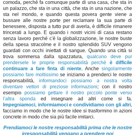
comoda, perché fa comunque parte di una casa, che sta in
un palazzo, che sta in una città, che sta in una nazione, che
sta nel mondo, e quando questa povera gente viene a
bussare alle nostre porte per reclamare la sua parte di
benessere, disposta a tutto pur di averla, è difficile rimanere
trincerati a lungo. E quando i nostri vicini di casa restano
senza lavoro perché c'è la globalizzazione, le nostre buste
della spesa stracolme e il nostro splendido SUV vengono
guardati con occhi iniettati di sangue. Quando una città si
trova sommersa dalla spazzatura,
qualcuno deve pur
prendersele le proprie responsabilità perché
è difficile
continuare a fare finta di niente.
Anche
singolarmente
possiamo fare moltissimo
se iniziamo a prenderci le nostre
responsabilità,
informandoci possiamo a nostra volta
diventare vettori di preziose informazioni
; con il nostro
esempio
possiamo gettare il nostro piccolo ponte verso
l'altra sponda
ed insegnare ad altri come si fa.
Impegniamoci, informiamoci e condividiamo con gli altri
,
facciamo in modo che le nostre idee si trasformino in azioni
concrete in modo che sia più facile imitarci.
Prendiamoci le nostre responsabilità prima che le nostre
irresponsabilità vengano a prendere noi