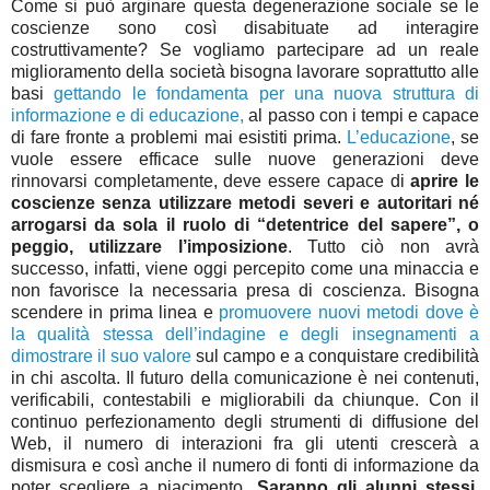
Come si può arginare questa degenerazione sociale se le
coscienze sono così disabituate ad interagire
costruttivamente? Se vogliamo partecipare ad un reale
miglioramento della società bisogna lavorare soprattutto alle
basi
gettando le fondamenta per una nuova struttura di
informazione e di educazione,
al passo con i tempi e capace
di fare fronte a problemi mai esistiti prima.
L’educazione
, se
vuole essere efficace sulle nuove generazioni deve
rinnovarsi completamente, deve essere capace di
aprire le
coscienze senza utilizzare metodi severi e autoritari né
arrogarsi da sola il ruolo di “detentrice del sapere”, o
peggio, utilizzare l’imposizione
. Tutto ciò non avrà
successo, infatti, viene oggi percepito come una minaccia e
non favorisce la necessaria presa di coscienza. Bisogna
scendere in prima linea e
promuovere nuovi metodi dove è
la qualità stessa dell’indagine e degli insegnamenti a
dimostrare il suo valore
sul campo e a conquistare credibilità
in chi ascolta. Il futuro della comunicazione è nei contenuti,
verificabili, contestabili e migliorabili da chiunque. Con il
continuo perfezionamento degli strumenti di diffusione del
Web, il numero di interazioni fra gli utenti crescerà a
dismisura e così anche il numero di fonti di informazione da
poter scegliere a piacimento.
Saranno gli alunni stessi,