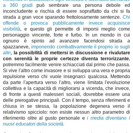
a 360 gradi
può sembrare una persona debole ed
inconcludente e rischia di essere sopraffatto da chi si fa
strada a gran voce sparando frettolosamente sentenze.
Chi
offende o provoca pubblicamente invece acquisisce
visibilità
, e questo gli permette di imporsi meglio come
personaggio vincente, forte e furbo. In un mondo in cui
ognuno è spinto ad avanzare facendosi strada a
spazzaneve,
imponendo combattivamente il proprio io sugli
altri
,
la possibilità di mettersi in discussione e rivalutare
con serenità le proprie certezze diventa terrorizzante
,
potremmo facilmente venire schiacciati dal primo che passa.
Si vive l'altro come invasore e si sviluppa una vera e propria
repulsione verso chi vuole insegnarci qualcosa. Mettendo
da parte l'apertura verso l'altro, viene limitata l'evoluzione
collettiva e la capacità di migliorarsi a vicenda, che invece,
di fronte a questi malesseri sociali, dovrebbe essere una
delle prerogative principali. Con il tempo, senza riferimenti e
chiusa in se stessa, la popolazione degenera verso il
relativismo spicciolo: non esiste nessun altro parametro di
riferimento oltre al gusto personale e
i media diventano i
nuovi educatori della società.