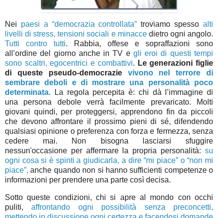
Nei
paesi a “democrazia controllata”
troviamo spesso
alti
livelli di stress, tensioni sociali e minacce
dietro ogni angolo.
Tutti contro tutti
. Rabbia, offese e sopraffazioni sono
all’ordine del giorno anche in TV e
gli eroi di questi tempi
sono scaltri, egocentrici e combattivi
.
Le generazioni figlie
di queste pseudo-democrazie
vivono nel terrore di
sembrare deboli e di mostrare una personalità poco
determinata.
La regola percepita è: chi dà l’immagine di
una persona debole verrà facilmente prevaricato. Molti
giovani quindi, per proteggersi, apprendono fin da piccoli
che devono affrontare il prossimo pieni di sé, difendendo
qualsiasi opinione o preferenza con forza e fermezza, senza
cedere mai. Non bisogna lasciarsi sfuggire
nessun'occasione per affermare la propria personalità:
su
ogni cosa si è spinti a giudicarla, a dire “mi piace” o “non mi
piace”,
anche quando non si hanno sufficienti competenze o
informazioni per prendere una parte così decisa.
Sotto queste condizioni, chi si apre al mondo con occhi
puliti,
affrontando ogni possibilità senza preconcetti,
mettendo in discussione ogni certezza e facendosi domande