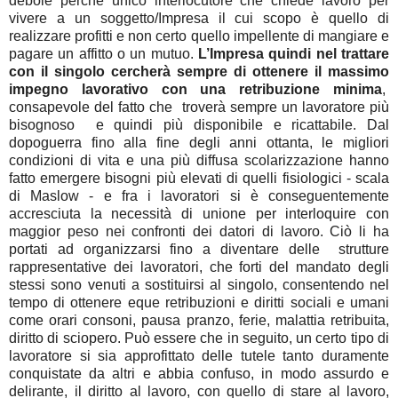
debole perché unico interlocutore che chiede lavoro per
vivere a un soggetto/Impresa il cui scopo è quello di
realizzare profitti e non certo quello impellente di mangiare e
pagare un affitto o un mutuo.
L’Impresa quindi nel trattare
con il singolo cercherà sempre di ottenere il massimo
impegno lavorativo con una retribuzione minima
,
consapevole del fatto che troverà sempre un lavoratore più
bisognoso e quindi più disponibile e ricattabile. Dal
dopoguerra fino alla fine degli anni ottanta, le migliori
condizioni di vita e una più diffusa scolarizzazione hanno
fatto emergere bisogni più elevati di quelli fisiologici - scala
di Maslow - e fra i lavoratori si è conseguentemente
accresciuta la necessità di unione per interloquire con
maggior peso nei confronti dei datori di lavoro. Ciò li ha
portati ad organizzarsi fino a diventare delle strutture
rappresentative dei lavoratori, che forti del mandato degli
stessi sono venuti a sostituirsi al singolo, consentendo nel
tempo di ottenere eque retribuzioni e diritti sociali e umani
come orari consoni, pausa pranzo, ferie, malattia retribuita,
diritto di sciopero. Può essere che in seguito, un certo tipo di
lavoratore si sia approfittato delle tutele tanto duramente
conquistate da altri e abbia confuso, in modo assurdo e
delirante, il diritto al lavoro, con quello di stare al lavoro,