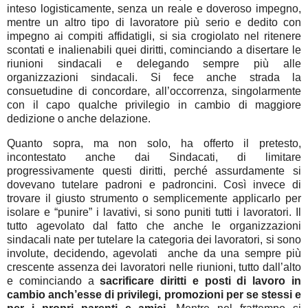
inteso logisticamente, senza un reale e doveroso impegno,
mentre un altro tipo di lavoratore più serio e dedito con
impegno ai compiti affidatigli, si sia crogiolato nel ritenere
scontati e inalienabili quei diritti, cominciando a disertare le
riunioni sindacali e delegando sempre più alle
organizzazioni sindacali. Si fece anche strada la
consuetudine di concordare, all’occorrenza, singolarmente
con il capo qualche privilegio in cambio di maggiore
dedizione o anche delazione.
Quanto sopra, ma non solo, ha offerto il pretesto,
incontestato anche dai Sindacati, di limitare
progressivamente questi diritti, perché assurdamente si
dovevano tutelare padroni e padroncini. Così invece di
trovare il giusto strumento o semplicemente applicarlo per
isolare e “punire” i lavativi, si sono puniti tutti i lavoratori. Il
tutto agevolato dal fatto che anche le organizzazioni
sindacali nate per tutelare la categoria dei lavoratori, si sono
involute, decidendo, agevolati anche da una sempre più
crescente assenza dei lavoratori nelle riunioni, tutto dall’alto
e cominciando a
sacrificare diritti e posti di lavoro in
cambio anch’esse di privilegi, promozioni per se stessi e