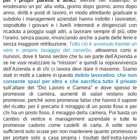
per i propri parenti e amici
.
Mentre nel frattempo si
erodevano un po’ alla volta, giorno dopo giorno, anno dopo
anno, diritti e posti di lavoro, in modo altrettanto graduale e
subdolo i management aziendali hanno indotto i lavoratori,
soprattutto i giovani e i livelli intermedi e dirigenziali con
ricaduta a pioggia sugli altri, a lavorare sempre di più, oltre
l'orario, senza pause, rinunciando anche a parte delle ferie e
senza maggiore retribuzione.
Tutto ciò è avvenuto tramite un
vero e proprio lavaggio del cervello,
attraverso corsi e
riunioni, dove ti fanno sentire che tu sei parte dell'Azienda e
se ne vuoi realizzare la “mission" e quindi la sopravvivenza
dell'Azienda e di chi ci lavora devi dare il massimo. Siamo
stati in molti a cadere in questo
delirio lavorativo, che non
consente spazi per altro e che sacrifica tutto il privato
sull’altare del “Dio Lavoro e Carriera” e dove spesso le
promesse di carriera, aumenti di salari restano solo
promesse, perché sono promesse false che hanno il sapore
del ricatto: per il precario il miraggio di un posto fisso e per
chi ha un posto fisso, il miraggio della carriera. Poi basta un
cambio di vertice e management aziendale e tutte le
promesse cadono come castelli di carta. A volte sono
sufficienti solo scuse per non mantenere quanto promesso e
per portare solo a casa propria i risultati dell’extra-lavoro