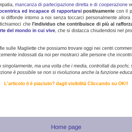
mpatia,
mancanza di partecipazione diretta e di cooperazione
ve
gocentrica ed incapace di rapportarsi
positivamente
con il 
si diffonde intorno a noi senza toccarci personalmente allora
tichiamoci che
l'individuo che contribuisce di più al raffo
te del mondo in cui vive
, che si distacca chiudendosi nel pro
fie sulle Magliette che possiamo trovare oggi nei centri commerc
icemente indossati da noi per mostrarci alle persone che incontri
mo singolarmente, ma una volta che i media, controllati da pochi
uzione è possibile se non si rivoluziona anche la funzione educ
L'articolo ti è piaciuto?
dagli visibilità Cliccando su OK!
!
Home page