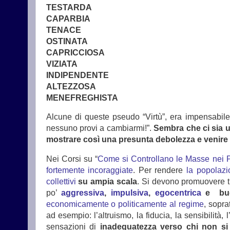
TESTARDA
CAPARBIA
TENACE
OSTINATA
CAPRICCIOSA
VIZIATA
INDIPENDENTE
ALTEZZOSA
MENEFREGHISTA
Alcune di queste pseudo “Virtù”, era impensabile 
nessuno provi a cambiarmi!”.
Sembra che ci sia u
mostrare così una presunta debolezza e venire sc
Nei Corsi su “
Come si Controllano le Masse nei 
fortemente incoraggiate
. Per rendere
la popolazi
collettivi
su ampia scala
. Si devono promuovere tut
po’
aggressiva
,
impulsiva
,
egocentrica
e bug
economicamente o politicamente al regime
, sopra
ad esempio: l’altruismo, la fiducia, la sensibilità, 
sensazioni di
inadeguatezza verso chi non si