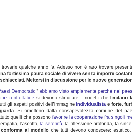
trovarle qualche anno fa. Adesso non è raro trovare presentazi
na fortissima paura sociale di vivere senza imporre costan
hiacciati. Mettersi in discussione per le nuove generazioni 
Paesi Democratici
”
abbiamo visto ampiamente perché nei paesi
one controllabile
si devono stimolare i modelli che
limitano 
ti gli aspetti positivi dell’immagine
individualista
e forte, fu
iarda
. Si omettono dalla consapevolezza comune del paese
ttutto quelli che possono
favorire la cooperazione fra singoli
me
l’empatia, l’ascolto,
la serenità
, la riflessione profonda, la since
 conforma al modello
che tutti devono conoscere: estetico, 