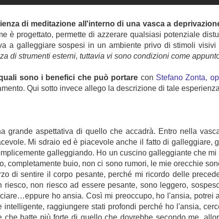
erienza di meditazione all'interno di una vasca a deprivazion
me è progettato, permette di azzerare qualsiasi potenziale distur
ova a galleggiare sospesi in un ambiente privo di stimoli visivi 
 di strumenti esterni, tuttavia vi sono condizioni come appunto 
quali sono i benefici che può portare
con
Stefano Zonta, ope
mento. Qui sotto invece allego la descrizione di tale esperienza
a grande aspettativa di quello che accadrà. Entro nella vasca, 
iacevole. Mi sdraio ed è piacevole anche il fatto di galleggiare
semplicemente galleggiando. Ho un cuscino galleggiante che mi 
buio, completamente buio, non ci sono rumori, le mie orecchie sono
rzo di sentire il corpo pesante, perché mi ricordo delle preced
iesco, non riesco ad essere pesante, sono leggero, sospeso 
iare…eppure ho ansia. Così mi preoccupo, ho l'ansia, potrei a
intelligente, raggiungere stati profondi perché ho l'ansia, cerco
 che batte più forte di quello che dovrebbe secondo me, allor