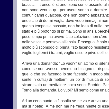
braccia, il tronco, è strano, sono come assente 
non sono venuto qui per avere sonno e dormire ma
comunicarmi qualcosa, che non dormo abbastanza, 
uno stato di dormi-veglia dove vedo immagini non ch
quanto tempo sia passato, non ho idea di nulla, pens
stato è più profondo di prima. Sono in ansia perch
poco tempo prima avevo fatto colazione non c'ero pi
nella vasca e pensavo all'ansia. Proseguo, è solo un
molto più scomodo di prima, "sto facendo resistenz
voglio togliermi i traumi, voglio essere privo dell'I
Arriva una domanda: "Lo vuoi?" un attimo di silenz
come se non avesse nemmeno bisogno di risposta. 
quello che sto facendo lo sto facendo in modo sba
sente in cuffia) di mettermi un po' di musica di so
sicuro stato un mediatore poco serio. Sorrido. P
Torno alla domanda. Lo vuoi? Mi sento come una g
Ad un certo punto la filosofia se ne va e arriva u
ma si ripete: "A me non me ne frega niente di esse