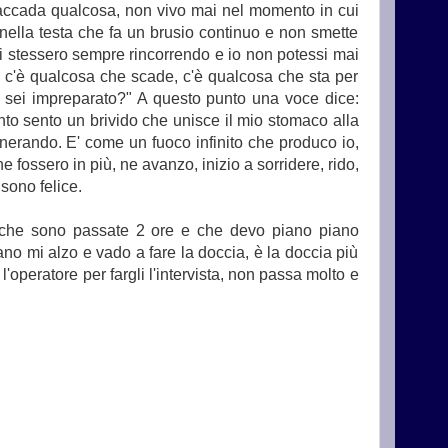
 accada qualcosa, non vivo mai nel momento in cui
ella testa che fa un brusio continuo e non smette
i stessero sempre rincorrendo e io non potessi mai
hè c'è qualcosa che scade, c'è qualcosa che sta per
e sei impreparato?" A questo punto una voce dice:
to sento un brivido che unisce il mio stomaco alla
enerando. E' come un fuoco infinito che produco io,
ossero in più, ne avanzo, inizio a sorridere, rido,
 sono felice.
e che sono passate 2 ore e che devo piano piano
no mi alzo e vado a fare la doccia, è la doccia più
l'operatore per fargli l'intervista, non passa molto e