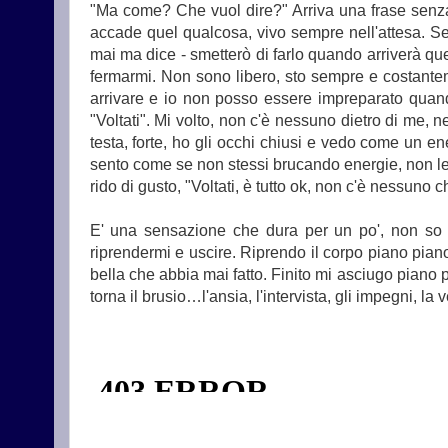
"Ma come? Che vuol dire?" Arriva una frase senza
accade quel qualcosa, vivo sempre nell'attesa. S
mai ma dice - smetterò di farlo quando arriverà q
fermarmi. Non sono libero, sto sempre e costanteme
arrivare e io non posso essere impreparato quand
"Voltati". Mi volto, non c'è nessuno dietro di me
testa, forte, ho gli occhi chiusi e vedo come un e
sento come se non stessi brucando energie, non le 
rido di gusto, "Voltati, è tutto ok, non c'è nessuno 
E' una sensazione che dura per un po', non so 
riprendermi e uscire. Riprendo il corpo piano pian
bella che abbia mai fatto. Finito mi asciugo piano pi
torna il brusio…l'ansia, l'intervista, gli impegni, la