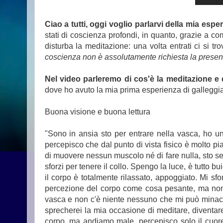
Ciao a tutti, oggi voglio parlarvi della mia esp
stati di coscienza profondi, in quanto, grazie a co
disturba la meditazione: una volta entrati ci si tr
coscienza non è assolutamente richiesta la presenza
Nel video parleremo di cos'è la meditazione e 
dove ho avuto la mia prima esperienza di galleggia
Buona visione e buona lettura
"Sono in ansia sto per entrare nella vasca, ho un
percepisco che dal punto di vista fisico è molto p
di muovere nessun muscolo né di fare nulla, sto 
sforzi per tenere il collo. Spengo la luce, è tutto 
il corpo è totalmente rilassato, appoggiato. Mi sfo
percezione del corpo come cosa pesante, ma non r
vasca e non c'è niente nessuno che mi può minacc
sprecherei la mia occasione di meditare, diventare 
corpo, ma andiamo male, percepisco solo il cuore