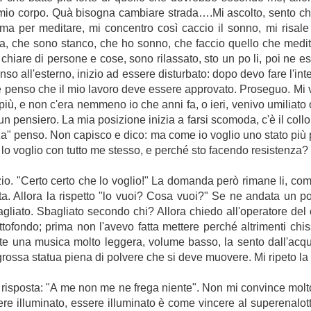
al mio corpo. Quà bisogna cambiare strada….Mi ascolto, sento 
 per meditare, mi concentro così caccio il sonno, mi risale 
che sono stanco, che ho sonno, che faccio quello che medita 
iare di persone e cose, sono rilassato, sto un po li, poi ne es
o all'esterno, inizio ad essere disturbato: dopo devo fare l'inter
é penso che il mio lavoro deve essere approvato. Proseguo. Mi v
ù, e non c'era nemmeno io che anni fa, o ieri, venivo umiliato 
 pensiero. La mia posizione inizia a farsi scomoda, c'è il collo
a" penso. Non capisco e dico: ma come io voglio uno stato più p
o, lo voglio con tutto me stesso, e perché sto facendo resistenza? 
io. "Certo certo che lo voglio!" La domanda però rimane li, com
Allora la rispetto "lo vuoi? Cosa vuoi?" Se ne andata un po'
gliato. Sbagliato secondo chi? Allora chiedo all'operatore del
ttofondo; prima non l'avevo fatta mettere perché altrimenti chi
arte una musica molto leggera, volume basso, la sento dall'ac
rossa statua piena di polvere che si deve muovere. Mi ripeto 
na risposta: "A me non me ne frega niente". Non mi convince molt
re illuminato, essere illuminato è come vincere al superenalot