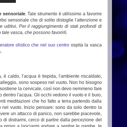
e sensoriale
. Tale strumento è utilissimo a favorire
bo sensoriale che di solito distoglie l'attenzione e
e uditivi.
Per il raggiungimento di stati profondi di
tale vasca, che possono favorirli.
ratore olistico che nel suo centro
ospita la vasca
.
è caldo, l'acqua è tiepida, l'ambiente riscaldato,
, galleggio, sono sospeso nel vuoto. Non ho bisogno
sostiene la cervicale, così non devo nemmeno fare
 dentro l'acqua. Gli occhi vedono il vuoto e il buio,
enti meditazioni che ho fatto a terra partendo dalla
nel vuoto. Inizio pensare: sono da solo dentro la
vere un attacco di panico, non sarebbe piacevole,
 di distrarmi, cerco di partire dalla percezione del
a provo a lasciarmi andare a sentire le gambe, le