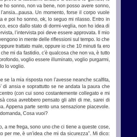
che ho sonno, non va bene, non posso avere sonno,
l'ansia...pausa. Un momento, forse il corpo vuole
e poi ho sonno, ok, lo seguo mi rilasso. Entro in
co, esco dallo stato di dormi-veglia, non ho idea di
vista, l'intervista poi deve essere approvata. Il mio
engono in mente delle riflessioni sul tempo. Io che
oppure trattato male, oppure io che 10 minuti fa ero
 che mi da fastidio, c'è qualcosa che non va, è tutto
rofondo, voglio essere illuminato, voglio purgarmi,
Io lo voglio.
e se la mia risposta non l'avesse neanche scalfita,
 di ansia e soprattutto se ne andata la paura che
 centro (con cui sono costantemente collegato e mi
ssà cosa avrebbero pensato gli altri di me, sarei di
qua. Appena parte sento una sensazione piacevole.
la domanda, Cosa vuoi?
o, a me frega, sono uno che ci tiene a queste cose,
to per me, è un'idea che mi da sicurezza". Mi dico: