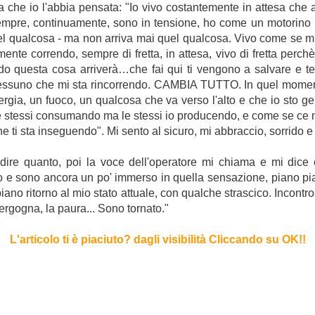
 che io l'abbia pensata: "Io vivo costantemente in attesa che
empre, continuamente, sono in tensione, ho come un motorino n
uel qualcosa - ma non arriva mai quel qualcosa. Vivo come se m
nte correndo, sempre di fretta, in attesa, vivo di fretta perc
o questa cosa arriverà…che fai qui ti vengono a salvare e t
, nessuno che mi sta rincorrendo. CAMBIA TUTTO. In quel momen
nergia, un fuoco, un qualcosa che va verso l'alto e che io sto g
stessi consumando ma le stessi io producendo, e come se ce ne f
che ti sta inseguendo". Mi sento al sicuro, mi abbraccio, sorrido e
dire quanto, poi la voce dell'operatore mi chiama e mi dic
o e sono ancora un po' immerso in quella sensazione, piano pia
ano ritorno al mio stato attuale, con qualche strascico. Incontro 
 vergogna, la paura... Sono tornato."
L'articolo ti è piaciuto? dagli visibilità Cliccando su OK!
!