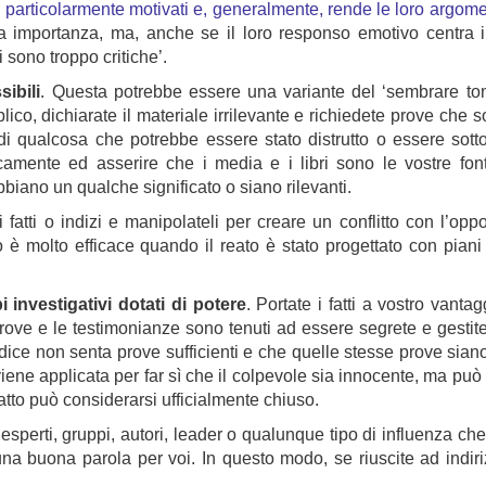
n particolarmente motivati e, generalmente, rende le loro argo
ia importanza, ma, anche se il loro responso emotivo centra i
 sono troppo critiche’.
ibili
. Questa potrebbe essere una variante del ‘sembrare ton
ico, dichiarate il materiale irrilevante e richiedete prove che 
di qualcosa che potrebbe essere stato distrutto o essere sott
amente ed asserire che i media e i libri sono le vostre fonti,
bbiano un qualche significato o siano rilevanti.
i fatti o indizi e manipolateli per creare un conflitto con l’op
 è molto efficace quando il reato è stato progettato con piani 
i investigativi dotati di potere
. Portate i fatti a vostro vant
prove e le testimonianze sono tenuti ad essere segrete e gestit
iudice non senta prove sufficienti e che quelle stesse prove siano 
 viene applicata per far sì che il colpevole sia innocente, ma p
fatto può considerarsi ufficialmente chiuso.
 esperti, gruppi, autori, leader o qualunque tipo di influenza che
na buona parola per voi. In questo modo, se riuscite ad indiriz