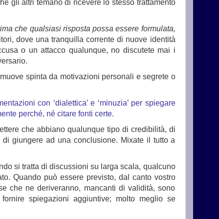
 si che gli altri temano di ricevere lo stesso trattamento
rima che qualsiasi risposta possa essere formulata,
tori, dove una tranquilla corrente di nuove identità
ccusa o un attacco qualunque, no discutete mai i
ersario.
i muove spinta da motivazioni personali e segrete o
entazioni con ‘dialettica’ e ‘minuzia’ per spiegare
nte perché, né citare fonti certe.
ettere che abbiano qualunque tipo di credibilità, di
, di giungere ad una conclusione. Mixate il tutto a
ando si tratta di discussioni su larga scala, qualcuno
tato. Quando può essere previsto, dal canto vostro
use che ne deriveranno, mancanti di validità, sono
 fornire spiegazioni aggiuntive; molto meglio se