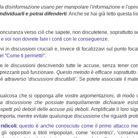
ella disinformazione usano per manipolare l'informazione e l'opin
ndividuarli e potrai difenderti
.
Anche se hai già letto questa lis
noncuranza verso ciò che sapete, non discutetene, soprattutto se 
e voi non dovrete fare i conti con le conseguenze.
irvi in discussioni cruciali e, invece di focalizzavi sul punto foc
 “Come ti permetti!”.
ate le discussioni descrivendo tutte le accuse, senza tener c
 sprezzanti può funzionare.
Questo metodo è efficace soprattutto 
è attraverso ‘discussioni discutibili’.
Se potete associate il mater
 qualcosa che si opponga alle vostre argomentazioni, di modo c
 discussione che possiate tranquillamente dichiarare esiste
spetti più deboli delle accuse più deboli.
Amplificate il loro si
porta, mentre evitate qualunque discussione che riguardi probl
idicoli
; questo è anche conosciuto come il primo attacco me
li oppositori a titoli impopolari, come ‘eccentrici’, ‘conservatori’,