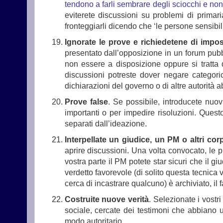
tendono a farli sembrare degli sciocchi e no
eviterete discussioni su problemi di primar
fronteggiarli dicendo che ‘le persone sensibili
Ignorate le prove e richiedetene di imposs
presentato dall’opposizione in un forum pubbl
non essere a disposizione oppure si tratta 
discussioni potreste dover negare categoric
dichiarazioni del governo o di altre autorità a
Prove false
. Se possibile, introducete nuov
importanti o per impedire risoluzioni. Questo
separati dall’ideazione.
Interpellate un giudice, un PM o altri corp
aprire discussioni. Una volta convocato, le 
vostra parte il PM potete star sicuri che il g
verdetto favorevole (di solito questa tecnica
cerca di incastrare qualcuno) è archiviato, il 
Costruite nuove verità
. Selezionate i vostri
sociale, cercate dei testimoni che abbiano u
modo autoritario.