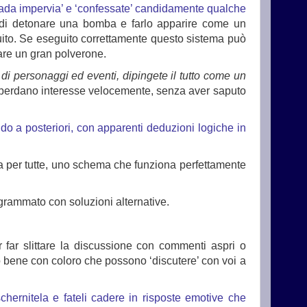
strada impervia’ e ‘confessate’ candidamente qualche
à di detonare una bomba e farlo apparire come un
guito. Se eseguito correttamente questo sistema può
vare un gran polverone.
e di personaggi ed eventi, dipingete il tutto come un
a perdano interesse velocemente, senza aver saputo
do a posteriori, con apparenti deduzioni logiche in
lta per tutte, uno schema che funziona perfettamente
ogrammato con soluzioni alternative.
 far slittare la discussione con commenti aspri o
o bene con coloro che possono ‘discutere’ con voi a
schernitela e fateli cadere in risposte emotive che