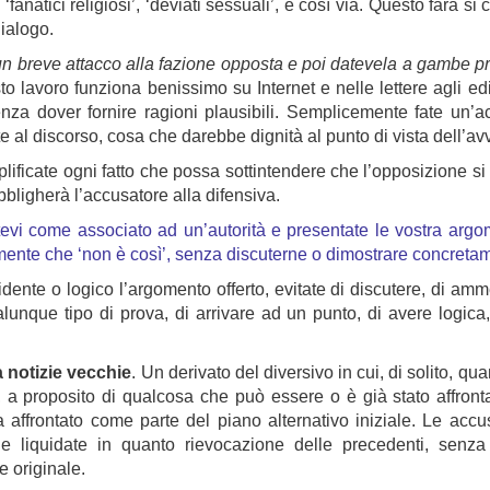
sti’, ‘fanatici religiosi’, ‘deviati sessuali’, e così via. Questo farà
ialogo.
un breve attacco alla fazione opposta e poi datevela a gambe p
to lavoro funziona benissimo su Internet e nelle lettere agli edi
za dover fornire ragioni plausibili. Semplicemente fate un’a
al discorso, cosa che darebbe dignità al punto di vista dell’avv
plificate ogni fatto che possa sottintendere che l’opposizione s
bbligherà l’accusatore alla difensiva.
tevi come associato ad un’autorità e presentate le vostra argom
mente che ‘non è così’, senza discuterne o dimostrare concretame
dente o logico l’argomento offerto, evitate di discutere, di amm
alunque tipo di prova, di arrivare ad un punto, di avere logica
a notizie vecchie
. Un derivato del diversivo in cui, di solito, qu
e, a proposito di qualcosa che può essere o è già stato affron
 affrontato come parte del piano alternativo iniziale. Le acc
e e liquidate in quanto rievocazione delle precedenti, senza
e originale.