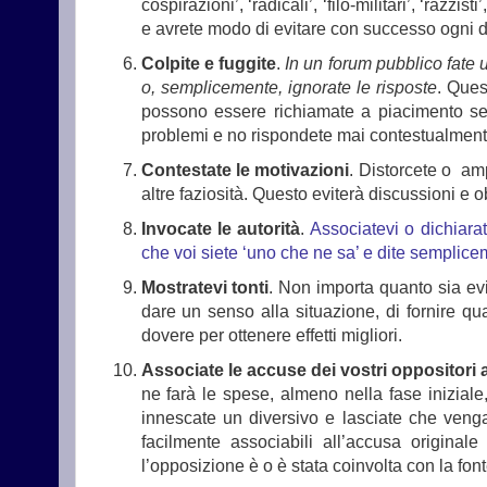
cospirazioni’, ‘radicali’, ‘filo-militari’, ‘razzi
e avrete modo di evitare con successo ogni d
Colpite e fuggite
.
In un forum pubblico fate 
o, semplicemente, ignorate le risposte
. Ques
possono essere richiamate a piacimento sen
problemi e no rispondete mai contestualmente 
Contestate le motivazioni
. Distorcete o am
altre faziosità. Questo eviterà discussioni e o
Invocate le autorità
.
Associatevi o dichiara
che voi siete ‘uno che ne sa’ e dite semplice
Mostratevi tonti
. Non importa quanto sia evi
dare un senso alla situazione, di fornire qu
dovere per ottenere effetti migliori.
Associate le accuse dei vostri oppositori 
ne farà le spese, almeno nella fase inizial
innescate un diversivo e lasciate che venga
facilmente associabili all’accusa original
l’opposizione è o è stata coinvolta con la font