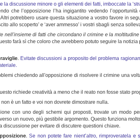
e la discussione minore o gli elementi dei fatti, imboccate la ‘
endo che l’opposizione l’ha ingigantito vedendo l’opportunit
. Altri potrebbero usare questa situazione a vostro favore in se
uscito allo scoperto’ e ‘aver ammesso’ i vostri sbagli senza solle
te
nell'insieme
di fatti che circondano il crimine e la moltitudin
esto farà sì che coloro che avrebbero potuto seguire la notizi
raviglie
.
Evitate discussioni a proposito del problema ragionan
teriale.
problemi chiedendo
all'opposizione
di risolvere il crimine una vo
uesto richiede creatività a meno che il reato non fosse stato pr
 non è un fatto e voi non dovrete dimostrare nulla.
sione con uno degli schemi qui proposti, trovate un modo per
e verso un nuovo, più gestibile argomento. Questo funziona molt
 discussione per evitare di discutere questioni chiave.
opposizione
.
Se non potete fare nient’altro, rimproveratela e 