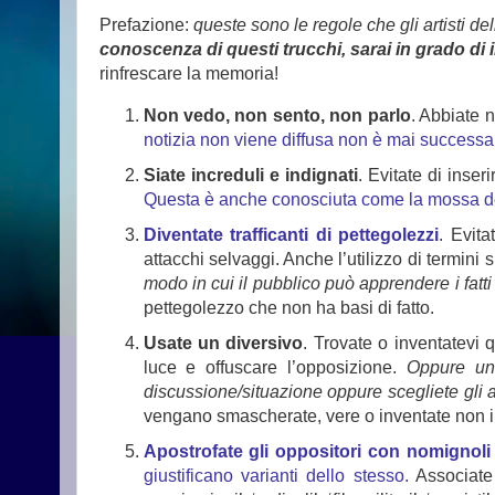
Prefazione:
queste sono le regole che gli artisti d
conoscenza di questi trucchi, sarai in grado di i
rinfrescare la memoria!
Non vedo, non sento, non parlo
. Abbiate 
notizia non viene diffusa non è mai successa 
Siate increduli e indignati
. Evitate di inser
Questa è anche conosciuta come la mossa del
Diventate trafficanti di pettegolezzi
. Evit
attacchi selvaggi. Anche l’utilizzo di termini
modo in cui il pubblico può apprendere i fatti 
pettegolezzo che non ha basi di fatto.
Usate un diversivo
. Trovate o inventatevi
luce e offuscare l’opposizione.
Oppure una
discussione/situazione oppure scegliete gli a
vengano smascherate, vere o inventate non im
Apostrofate gli oppositori con nomignoli r
giustificano varianti dello stesso.
Associate g