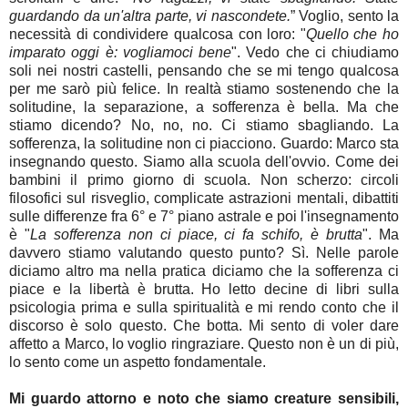
guardando da un'altra parte, vi nascondete.
” Voglio, sento la
necessità di condividere qualcosa con loro: "
Quello che ho
imparato oggi è: vogliamoci bene
". Vedo che ci chiudiamo
soli nei nostri castelli, pensando che se mi tengo qualcosa
per me sarò più felice. In realtà stiamo sostenendo che la
solitudine, la separazione, a sofferenza è bella. Ma che
stiamo dicendo? No, no, no. Ci stiamo sbagliando. La
sofferenza, la solitudine non ci piacciono. Guardo: Marco sta
insegnando questo. Siamo alla scuola dell'ovvio. Come dei
bambini il primo giorno di scuola. Non scherzo: circoli
filosofici sul risveglio, complicate astrazioni mentali, dibattiti
sulle differenze fra 6° e 7° piano astrale e poi l'insegnamento
è "
La sofferenza non ci piace, ci fa schifo, è brutta
". Ma
davvero stiamo valutando questo punto? Sì. Nelle parole
diciamo altro ma nella pratica diciamo che la sofferenza ci
piace e la libertà è brutta. Ho letto decine di libri sulla
psicologia prima e sulla spiritualità e mi rendo conto che il
discorso è solo questo. Che botta. Mi sento di voler dare
affetto a Marco, lo voglio ringraziare. Questo non è un di più,
lo sento come un aspetto fondamentale.
Mi guardo attorno e noto che siamo creature sensibili,