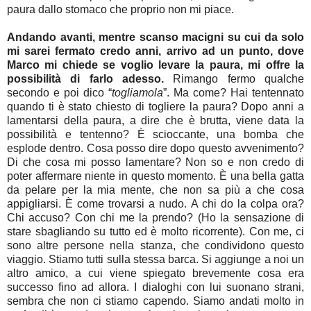
paura dallo stomaco che proprio non mi piace.
Andando avanti, mentre scanso macigni su cui da solo
mi sarei fermato credo anni, arrivo ad un punto, dove
Marco mi chiede se voglio levare la paura, mi offre la
possibilità di farlo adesso.
Rimango fermo qualche
secondo e poi dico “
togliamola
”. Ma come? Hai tentennato
quando ti è stato chiesto di togliere la paura? Dopo anni a
lamentarsi della paura, a dire che è brutta, viene data la
possibilità e tentenno? È scioccante, una bomba che
esplode dentro. Cosa posso dire dopo questo avvenimento?
Di che cosa mi posso lamentare? Non so e non credo di
poter affermare niente in questo momento. È una bella gatta
da pelare per la mia mente, che non sa più a che cosa
appigliarsi. È come trovarsi a nudo. A chi do la colpa ora?
Chi accuso? Con chi me la prendo? (Ho la sensazione di
stare sbagliando su tutto ed è molto ricorrente). Con me, ci
sono altre persone nella stanza, che condividono questo
viaggio. Stiamo tutti sulla stessa barca. Si aggiunge a noi un
altro amico, a cui viene spiegato brevemente cosa era
successo fino ad allora. I dialoghi con lui suonano strani,
sembra che non ci stiamo capendo. Siamo andati molto in