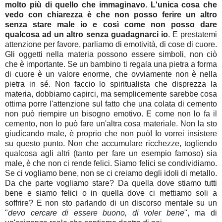
molto più di quello che immaginavo. L'unica cosa che
vedo con chiarezza è che non posso ferire un altro
senza stare male io e così come non posso dare
qualcosa ad un altro senza guadagnarci io
. E prestatemi
attenzione per favore, parliamo di emotività, di cose di cuore.
Gli oggetti nella materia possono essere simboli, non ciò
che è importante. Se un bambino ti regala una pietra a forma
di cuore è un valore enorme, che ovviamente non è nella
pietra in sé. Non faccio lo spiritualista che disprezza la
materia, dobbiamo capirci, ma semplicemente sarebbe cosa
ottima porre l'attenzione sul fatto che una colata di cemento
non può riempire un bisogno emotivo. E come non lo fa il
cemento, non lo può fare un'altra cosa materiale. Non la sto
giudicando male, è proprio che non può! Io vorrei insistere
su questo punto. Non che accumulare ricchezze, togliendo
qualcosa agli altri (tanto per fare un esempio famoso) sia
male, è che non ci rende felici. Siamo felici se condividiamo.
Se ci vogliamo bene, non se ci creiamo degli idoli di metallo.
Da che parte vogliamo stare? Da quella dove stiamo tutti
bene e siamo felici o in quella dove ci mettiamo soli a
soffrire? E non sto parlando di un discorso mentale su un
"
devo cercare di essere buono, di voler bene
", ma di