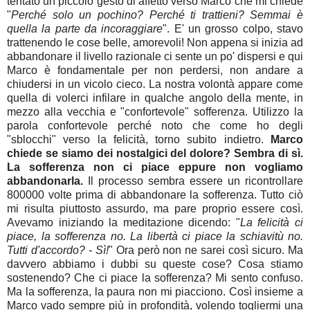
tentato un piccolo gesto di affetto verso Marco che mi chiede
"
Perché solo un pochino? Perché ti trattieni? Semmai è
quella la parte da incoraggiare
". E' un grosso colpo, stavo
trattenendo le cose belle, amorevoli! Non appena si inizia ad
abbandonare il livello razionale ci sente un po' dispersi e qui
Marco è fondamentale per non perdersi, non andare a
chiudersi in un vicolo cieco. La nostra volontà appare come
quella di volerci infilare in qualche angolo della mente, in
mezzo alla vecchia e "confortevole" sofferenza. Utilizzo la
parola confortevole perché noto che come ho degli
"sblocchi" verso la felicità, torno subito indietro.
Marco
chiede se siamo dei nostalgici del dolore? Sembra di sì.
La sofferenza non ci piace eppure non vogliamo
abbandonarla.
Il processo sembra essere un ricontrollare
800000 volte prima di abbandonare la sofferenza. Tutto ciò
mi risulta piuttosto assurdo, ma pare proprio essere così.
Avevamo iniziando la meditazione dicendo: "
La felicità ci
piace, la sofferenza no. La libertà ci piace la schiavitù no.
Tutti d'accordo? - Sì!
" Ora però non ne sarei così sicuro. Ma
davvero abbiamo i dubbi su queste cose? Cosa stiamo
sostenendo? Che ci piace la sofferenza? Mi sento confuso.
Ma la sofferenza, la paura non mi piacciono. Così insieme a
Marco vado sempre più in profondità, volendo togliermi una