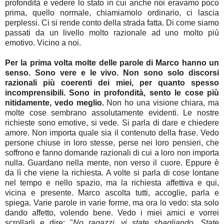
profondità e vedere lo stato in cui anche noi eravamo poco
prima, quello normale, chiamiamolo ordinario, ci lascia
perplessi. Ci si rende conto della strada fatta. Di come siamo
passati da un livello molto razionale ad uno molto più
emotivo. Vicino a noi.
Per la prima volta molte delle parole di Marco hanno un
senso. Sono vere e le vivo. Non sono solo discorsi
razionali più coerenti dei miei, per quanto spesso
incomprensibili. Sono in profondità, sento le cose più
nitidamente, vedo meglio.
Non ho una visione chiara, ma
molte cose sembrano assolutamente evidenti. Le nostre
richieste sono emotive, si vede. Si parla di dare e chiedere
amore. Non importa quale sia il contenuto della frase. Vedo
persone chiuse in loro stesse, perse nei loro pensieri, che
soffrono e fanno domande razionali di cui a loro non importa
nulla. Guardano nella mente, non verso il cuore. Eppure è
da lì che viene la richiesta. A volte si parla di cose lontane
nel tempo e nello spazio, ma la richiesta affettiva e qui,
vicina e presente. Marco ascolta tutti, accoglie, parla e
spiega. Varie parole in varie forme, ma ora lo vedo: sta solo
dando affetto, volendo bene. Vedo i miei amici e vorrei
scrollarli e dire: "
No ragazzi, vi state sbagliando. State