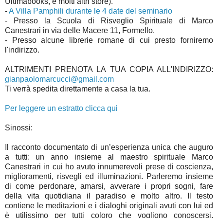
Ultimabooks, e molti altri store).
-
A Villa Pamphili durante le 4 date del seminario
- Presso la Scuola di Risveglio Spirituale di Marco
Canestrari in via delle Macere 11, Formello.
- Presso alcune librerie romane di cui presto forniremo
l'indirizzo.
ALTRIMENTI PRENOTA LA TUA COPIA ALL'INDIRIZZO:
gianpaolomarcucci@gmail.com
Ti verrà spedita direttamente a casa la tua.
Per leggere un estratto clicca qui
Sinossi:
Il racconto documentato di un’esperienza unica che auguro
a tutti: un anno insieme al maestro spirituale Marco
Canestrari in cui ho avuto innumerevoli prese di coscienza,
miglioramenti, risvegli ed illuminazioni. Parleremo insieme
di come perdonare, amarsi, avverare i propri sogni, fare
della vita quotidiana il paradiso e molto altro. Il testo
contiene le meditazioni e i dialoghi originali avuti con lui ed
è utilissimo per tutti coloro che vogliono conoscersi,