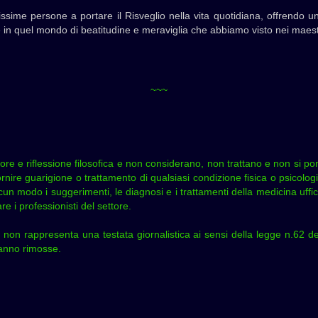
ssime persone a portare il Risveglio nella vita quotidiana, offrendo un
re in quel mondo di beatitudine e meraviglia che abbiamo visto nei maestri
~~~
teriore e riflessione filosofica e non considerano, non trattano e non si 
rnire guarigione o trattamento di qualsiasi condizione fisica o psicolog
cun modo i suggerimenti, le diagnosi e i trattamenti della medicina uffic
 i professionisti del settore.
 non rappresenta una testata giornalistica ai sensi della legge n.62 d
rranno rimosse.