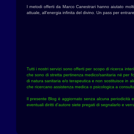
I metodi offerti da Marco Canestrari hanno aiutato molti
attuale, all’energia infinita del divino. Un pass per entra
Tutti i nostri servizi sono offerti per scopo di ricerca in
che sono di stretta pertinenza medico/sanitaria né per fo
di natura sanitaria e/o terapeutica e non sostituisce in al
che ricercano assistenza medica o psicologica a consultare
Il presente Blog è aggiornato senza alcuna periodicità e
eventuali diritti d'autore siete pregati di segnalarlo e ve