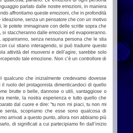
inguaggio parlato dalle nostre emozioni, in maniera
ando affrontiamo queste emozioni, che in profondità
e e ideazione, senza un pensatore che con un motivo
, le potete immaginare con delle scritte sopra che
o, si staccheranno dalle emozioni ed evaporeranno.
e, appariranno, senza nessuna persona che le stia
on cui stiano interagendo, si può tradurre questo
 attività del muoversi e dell’agire, sarebbe solo
percependo tale emozione. Non c’è un controllore di
el qualcuno che inizialmente credevamo dovesse
il ruolo del protagonista dimenticandoci di quello
me brutte o belle, dannose o utili, vantaggiose o
ra mente, la nostra esperienza e tutto quello che
parato dal cuore e dire: “tu non mi piaci, tu non mi
le senta, scopriamo che esse sono qualcosa di
amo arrivati a questo punto, allora non abbiamo più
o, di significati a cui partecipiamo fin dall’inizio