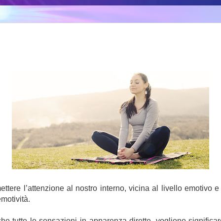
re l’attenzione al nostro interno, vicina al livello emotivo e
motività.
e tutte le sensazioni in apparenza dirette, vogliono significa