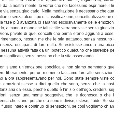
 dalla nostra mente. Io vorrei che noi facessimo esprimere il l
re via senza giudicarlo. Nella meditazione è necessario che qu
rontiamo senza alcun tipo di classificazione, concettualizzazion
ella fase più avanzata ci saranno esclusivamente delle emozioni
do, a mano a mano che tali scritte verranno viste senza giudizi
ioni, private di quei concetti che prima erano aggiunti a ess
rimentando, nessun me che le stia trattando, senza nessuno c
enza occuparci di fare nulla. Se esistesse ancora una piccola
 nessuna attività fatta da un ipotetico qualcuno che starebbe 
un significato, senza nessuno che la stia osservando.
e, non siamo un’emozione specifica e non siamo nemmeno qu
ere liberamente, per un momento facciamo fare alle sensazioni 
fino a ora rappresentavano per noi. Sono state sempre viste co
le emozioni stesse a dirci quello che sono, senza che la nost
nziarsi da esse, perché quello è l’inizio dell’ego, credersi se
zioni, senza una mente soggettiva che le riconosca o che 
nsa che siano, perché ora sono indivise, estese, fluide. Se si
lusso intero e continuo di sensazioni, se così vogliamo chiamarl