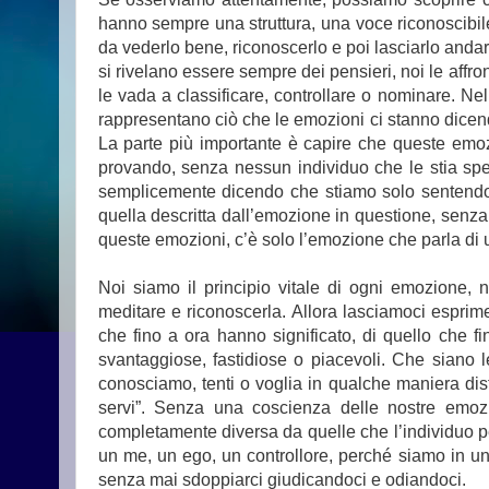
hanno sempre una struttura, una voce riconoscibile
da vederlo bene, riconoscerlo e poi lasciarlo anda
si rivelano essere sempre dei pensieri, noi le aff
le vada a classificare, controllare o nominare. N
rappresentano ciò che le emozioni ci stanno dicen
La parte più importante è capire che queste emoz
provando, senza nessun individuo che le stia spe
semplicemente dicendo che stiamo solo sentendo s
quella descritta dall’emozione in questione, senza
queste emozioni, c’è solo l’emozione che parla di 
Noi siamo il principio vitale di ogni emozion
meditare e riconoscerla. Allora lasciamoci esprim
che fino a ora hanno significato, di quello che 
svantaggiose, fastidiose o piacevoli. Che siano 
conosciamo, tenti o voglia in qualche maniera dista
servi”. Senza una coscienza delle nostre emo
completamente diversa da quelle che l’individuo pe
un me, un ego, un controllore, perché siamo in un f
senza mai sdoppiarci giudicandoci e odiandoci.